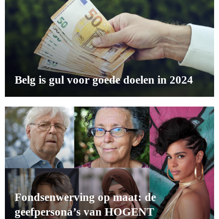
Belg is gul voor goede doelen in 2024
Fondsenwerving op maat: de
geefpersona’s van HOGENT