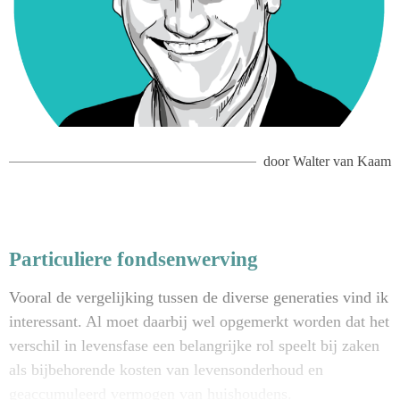
door
Walter van Kaam
Particuliere fondsenwerving
Vooral de vergelijking tussen de diverse generaties vind ik
interessant. Al moet daarbij wel opgemerkt worden dat het
verschil in levensfase een belangrijke rol speelt bij zaken
als bijbehorende kosten van levensonderhoud en
geaccumuleerd vermogen van huishoudens.