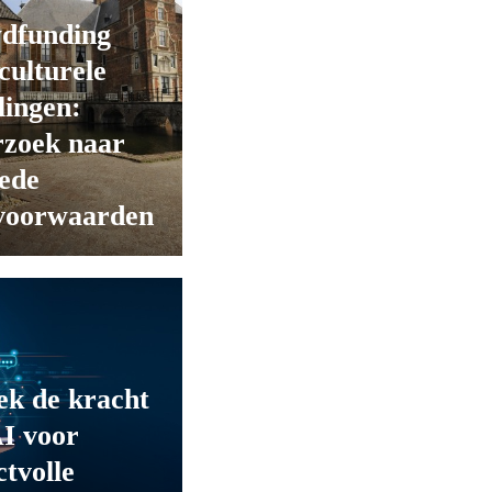
dfunding
culturele
:
llingen:
rzoek naar
ede
voorwaarden
ek de kracht
I voor
tvolle