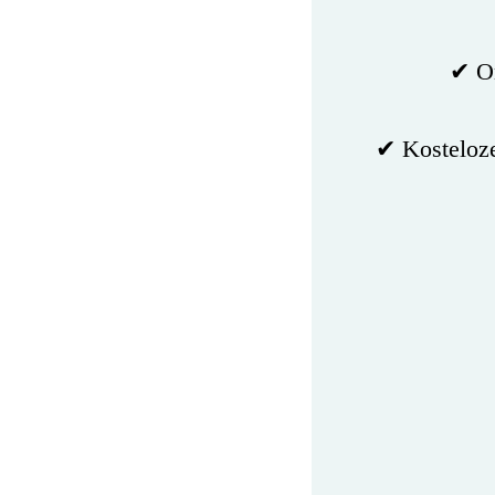
✔ On
✔ Kosteloze