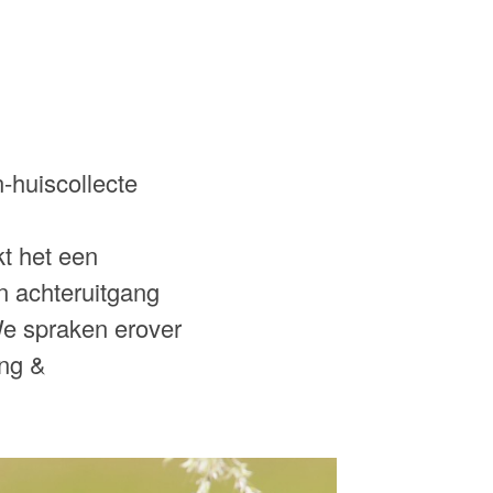
-huiscollecte
kt het een
en achteruitgang
We spraken erover
ing &