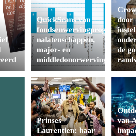
Crow
QuickScans van
door 
fondsenwervingprogramma’s
inste
ief
nalatenschappen,
onde
l
major- en
de go
ceerd
middledonorwerving
rand
Ontd
e
Prinses
van A
Laurentien: haar
impac