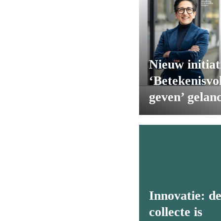
Nieuw initiat
‘Betekenisvo
geven’ gelan
Innovatie: d
collecte is