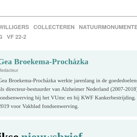
WILLIGERS
COLLECTEREN
NATUURMONUMENT
G
VF 22-2
Gea Broekema-Procházka
Redacteur
Gea Broekema-Procházka werkte jarenlang in de goededoelens
als directeur-bestuurder van Alzheimer Nederland (2007-2018
fondsenwerving bij het VUmc en bij KWF Kankerbestrijding. G
2019 voor Vakblad fondsenwerving.