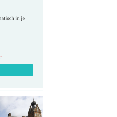
atisch in je
t
*