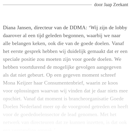
door
Jaap Zeekant
Diana Jansen, directeur van de DDMA: ‘Wij zijn de lobby
daarover al een tijd geleden begonnen, waarbij we naar
alle belangen keken, ook die van de goede doelen. Vanaf
het eerste gesprek hebben wij duidelijk gemaakt dat er een
speciale positie zou moeten zijn voor goede doelen. We
hebben voortdurend de mogelijke gevolgen aangegeven
als dat niet gebeurt. Op een gegeven moment schreef
Mona Keijzer haar Consumentenbrief, waarin ze koos
voor oplossingen waarvan wij vinden dat je daar niets mee
opschiet. Vanaf dat moment is brancheorganisatie Goede
Doelen Nederland meer op de voorgrond getreden en heeft
voor de goededoelensector de lead genomen. Met het
netwerk van directeuren dat ze kunnen inzetten, is dat ook
een verstandige aanpak.’