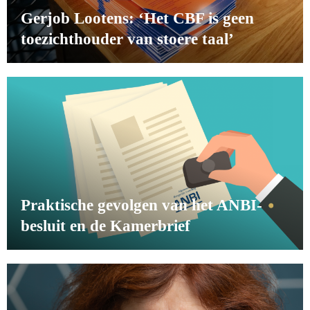
Gerjob Lootens: ‘Het CBF is geen
toezichthouder van stoere taal’
Praktische gevolgen van het ANBI-
besluit en de Kamerbrief