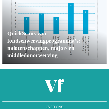
QuickScans van
fondsenwervingprogramma’s:
nalatenschappen, major- en
middledonorwerving
OVER ONS