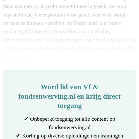
daar van nature al veel competitiever ingericht en erop
ingesteld dat je een podium voor jezelf verovert, om je
verhaal te kunnen vertellen. In Nederland kan iedere
student geld lenen bij de overheid en maakt het,
bijvoorbeeld voor de studie rechten, niet heel veel uit of je
in Groningen of Leiden studeert. Dat is een groot verschil
met de VS.'
Word lid van Vf &
fondsenwerving.nl en krijg direct
toegang
✔ Onbeperkt toegang tot alle content op
fondsenwerving.nl
✔ Korting op diverse opleidingen en trainingen