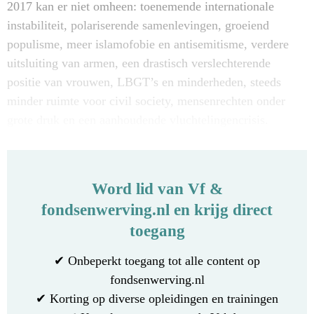
2017 kan er niet omheen: toenemende internationale
instabiliteit, polariserende samenlevingen, groeiend
populisme, meer islamofobie en antisemitisme, verdere
uitsluiting van armen, een drastisch verslechterende
positie van vrouwen, LBGT’s en minderheden, steeds
minder ruimte voor civil society, mensenrechten onder
grote druk en een aanhoudende vluchtelingencrisis.
Word lid van Vf &
fondsenwerving.nl en krijg direct
toegang
✔ Onbeperkt toegang tot alle content op
fondsenwerving.nl
✔ Korting op diverse opleidingen en trainingen