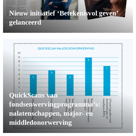
Nieuw initiatief ‘Betekenisvol geven’
gelanceerd
QuickScans van
fondsenwervingprogramma’s:
nalatenschappen, major- en
middledonorwerving