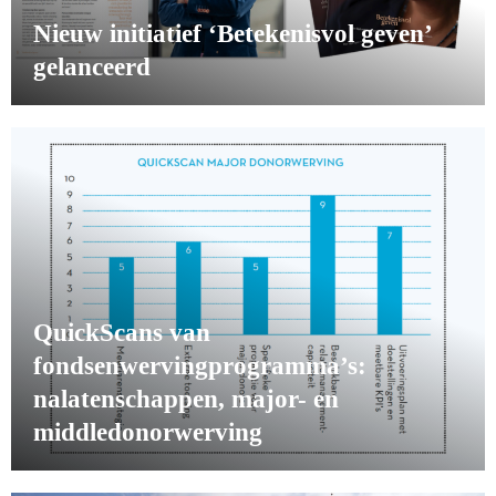
Nieuw initiatief ‘Betekenisvol geven’
gelanceerd
QuickScans van
fondsenwervingprogramma’s:
nalatenschappen, major- en
middledonorwerving