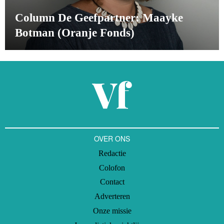
Column De Geefpartner: Maayke
Botman (Oranje Fonds)
OVER ONS
Redactie
Colofon
Contact
Adverteren
Onze missie