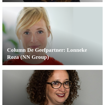
Column De Geefpartner: Lonneke
Roza (NN Group)