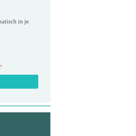
atisch in je
t
*