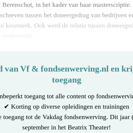
erenschot, in het kader van haar masterscriptie. I
eschreven tussen het doneergedrag van bedrijven en
n keurmerk. Ook werd de relatie tussen doneergedr
l onderzocht.
d van Vf & fondsenwerving.nl en krij
toegang
beperkt toegang tot alle content op fondsenwervi
✔ Korting op diverse opleidingen en trainingen
 toegang tot de Vakdag fondsenwerving. Dit jaar 
september in het Beatrix Theater!