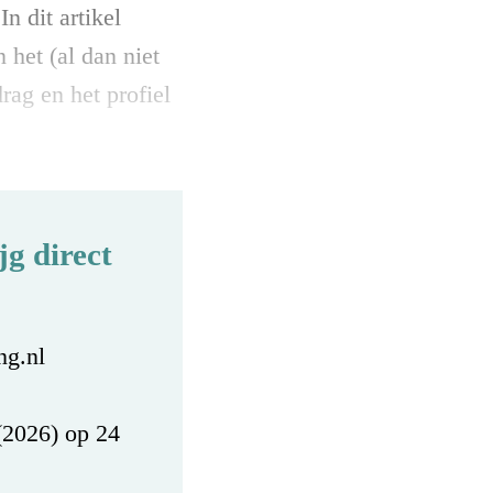
n dit artikel
 het (al dan niet
ag en het profiel
g direct
ng.nl
(2026) op 24