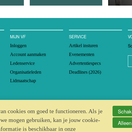
MIJN VF
SERVICE
V
Sc
Inloggen
Artikel insturen
Account aanmaken
Evenementen
Ledenservice
Advertentiespecs
Organisatieleden
Deadlines (2026)
Lidmaatschap
Schake
an cookies om goed te functioneren. Als je
 we mogen gebruiken, kan je jouw cookie-
Alleen
nformatie is beschikbaar in onze