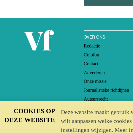
OVER ONS
Redactie
Colofon
Contact
Adverteren
Onze missie
Journalistieke richtlijnen
Auteursrecht
Lidmaatschap
COOKIES OP
Deze website maakt gebruik v
Copyright
DEZE WEBSITE
wilt aanpassen welke cookies
Disclaimer
instellingen wijzigen. Meer i