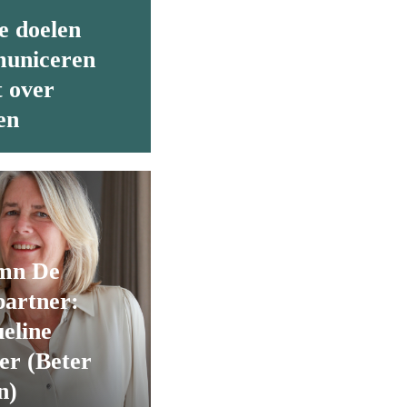
e doelen
uniceren
t over
en
mn De
partner:
eline
er (Beter
n)