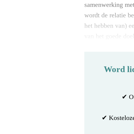
samenwerking met B
wordt de relatie b
het hebben van) ee
van het goede doe
Word li
✔ On
✔ Kosteloze