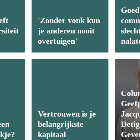
Goed
eft
'Zonder vonk kun
comm
siteit
je anderen nooit
slech
overtuigen'
nalat
Colu
Geef
Vertrouwen is je
Jacqu
een
belangrijkste
Detig
akje?
kapitaal
Geve