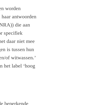
ken worden
n haar antwoorden
(NRA)) die aan
r specifiek
het daar niet mee
gen is tussen hun
en/of witwassen.’
n het label ‘hoog
 de beperkende