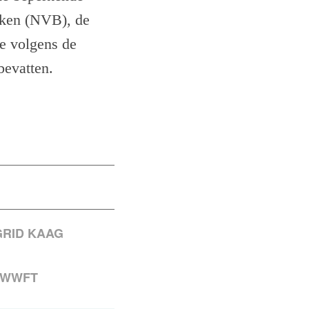
nken (NVB), de
e volgens de
bevatten.
GRID KAAG
N
WWFT