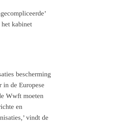
ngecompliceerde’
 het kabinet
isaties bescherming
r in de Europese
t de Wwft moeten
richte en
isaties,’ vindt de