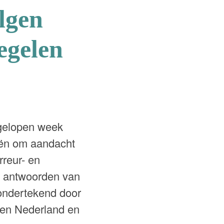
lgen
egelen
fgelopen week
iën om aandacht
rreur- en
de antwoorden van
 ondertekend door
len Nederland en