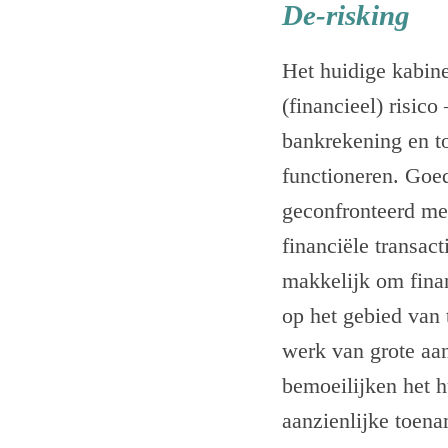
De-risking
Het huidige kabin
(financieel) risic
bankrekening en t
functioneren. Goed
geconfronteerd me
financiële transac
makkelijk om finan
op het gebied van
werk van grote aan
bemoeilijken het h
aanzienlijke toena