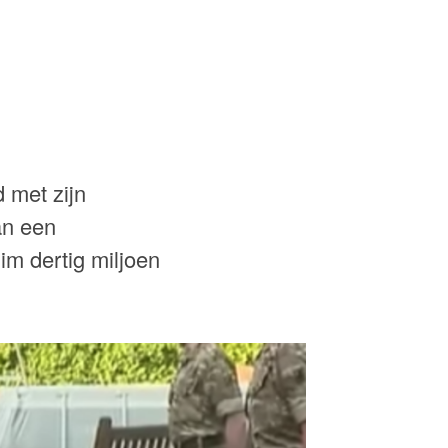
 met zijn
an een
im dertig miljoen