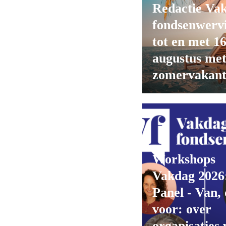
Redactie Va
fondsenwerv
tot en met 1
augustus me
zomervakant
Workshops
Vakdag 2026
Panel - Van, 
voor: over
organisaties