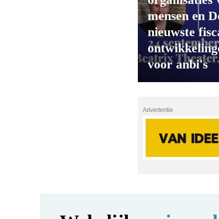
mensen en D
nieuwste fisc
ontwikkeling
voor anbi's
Advertentie