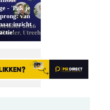
e - 'Pak je
prong: van
naar inzicht
actie'