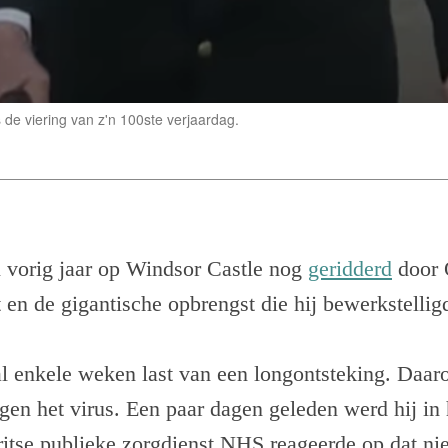
 de viering van z'n 100ste verjaardag.
i vorig jaar op Windsor Castle nog
geridderd
door 
 en de gigantische opbrengst die hij bewerkstellig
l enkele weken last van een longontsteking. Daar
egen het virus. Een paar dagen geleden werd hij in
tse publieke zorgdienst NHS reageerde op dat ni