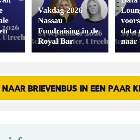
e
Vakdag 2026 -
Loung
ale
Nassau
voors
en
Fundraising in de
data 
Royal Bar
naar 