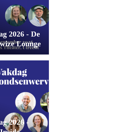
ag 2026 - De
wize Lounge
ag 2026 -
Inside