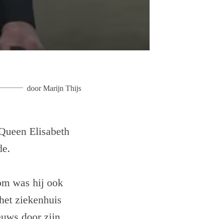
door
Marijn Thijs
Queen Elisabeth
de.
om was hij ook
 het ziekenhuis
euws door zijn