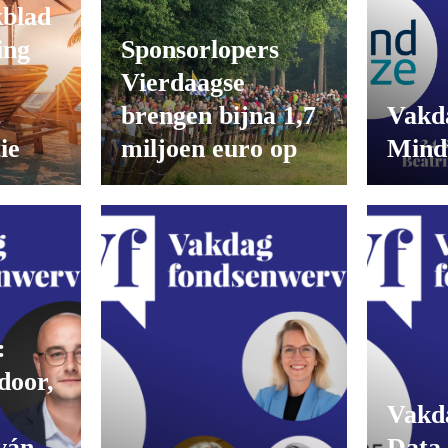
kblad
ing
Sponsorlopers
6
Vierdaagse
t
brengen bijna 1,7
Vakd
ie
miljoen euro op
Mind
:
door,
Vakd
 ván
Data 