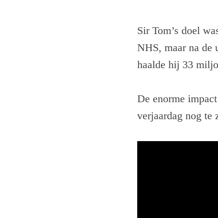
Sir Tom’s doel wa
NHS, maar na de ui
haalde hij 33 milj
De enorme impact v
verjaardag nog te 