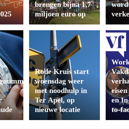
brengen bijna 1,7
wordt
2025
miljoen euro op
verk
Work
Rode Kruis start
Vakd
ngnummers
woensdag weer
verha
met noodhulp in
eisen
r
Ter Apel, op
en In
aude
nieuwe locatie
to-fa