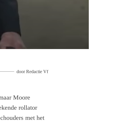
door
Redactie Vf
 maar Moore
ekende rollator
 schouders met het