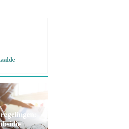
haalde
regelingen:
ubsidie