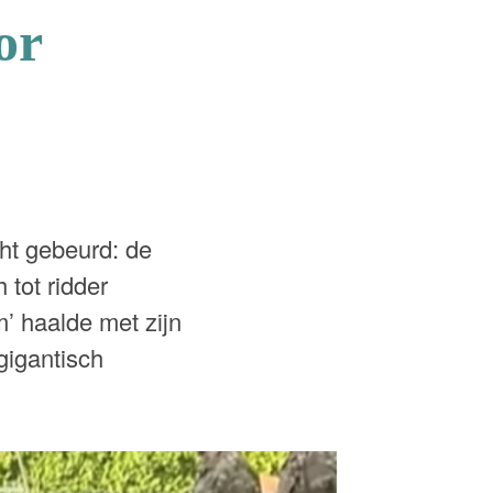
or
ht gebeurd: de
tot ridder
’ haalde met zijn
gigantisch