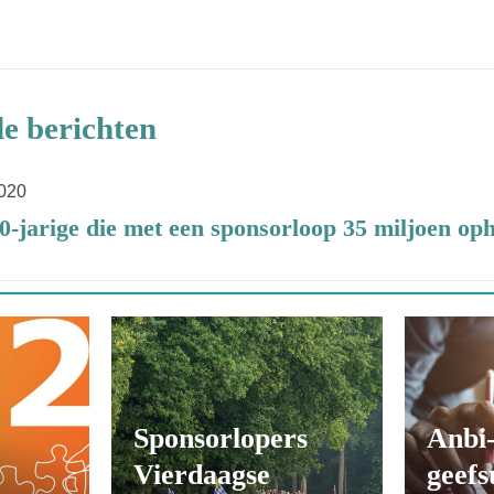
e berichten
2020
0-jarige die met een sponsorloop 35 miljoen op
Sponsorlopers
Anbi-
Vierdaagse
geefs