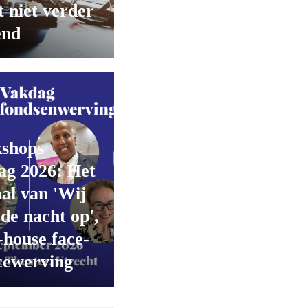
 niet verder
end
shops
ag 2026: Het
al van 'Wij
 de nacht op',
-house face-
cewerving