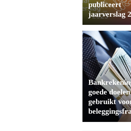
publiceert
jaarverslag 
Bankrekeni
goede doelen
gebruikt voo
beleggingsfr