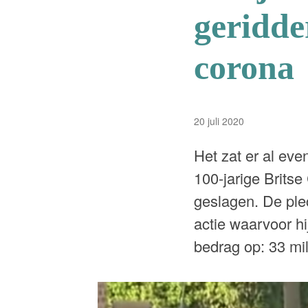
geridde
corona
20 juli 2020
Het zat er al ev
100-jarige Brits
geslagen. De ple
actie waarvoor hi
bedrag op: 33 mi