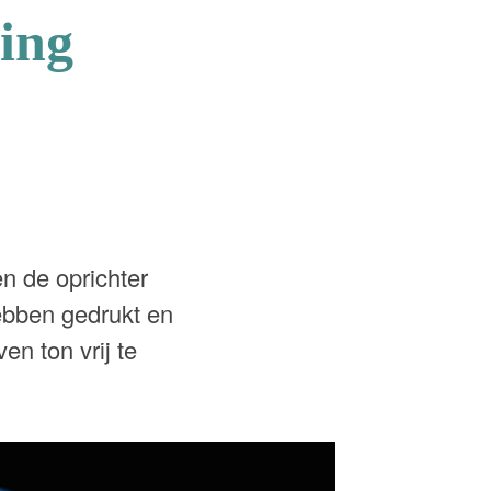
ting
en de oprichter
ebben gedrukt en
en ton vrij te