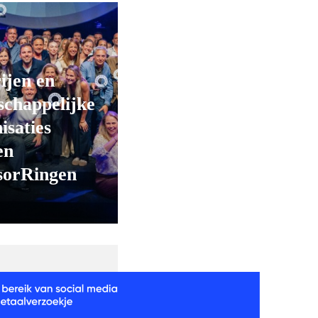
ijen en
chappelijke
isaties
en
sorRingen