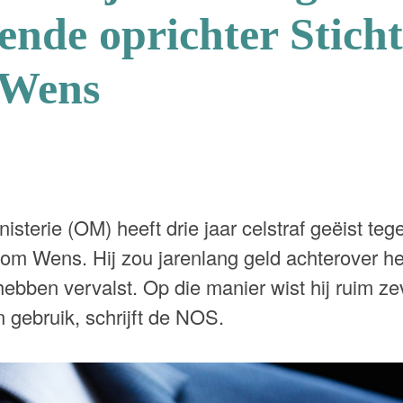
ende oprichter Stich
 Wens
sterie (OM) heeft drie jaar celstraf geëist teg
oom Wens. Hij zou jarenlang geld achterover h
hebben vervalst. Op die manier wist hij ruim zev
 gebruik, schrijft de NOS.