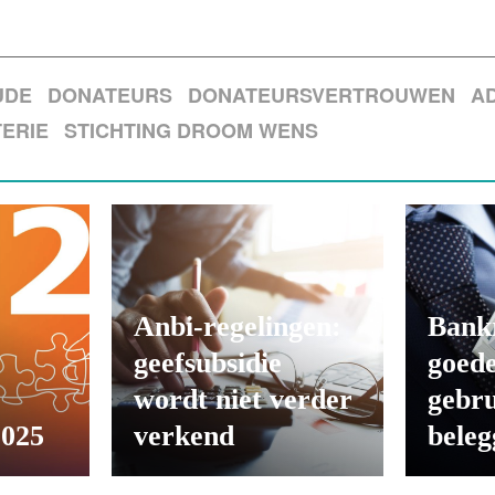
UDE
DONATEURS
DONATEURSVERTROUWEN
AD
ERIE
STICHTING DROOM WENS
Anbi-regelingen:
Bank
geefsubsidie
goede
wordt niet verder
gebru
2025
verkend
beleg