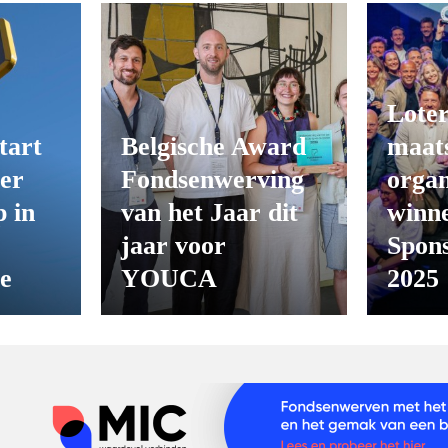
Loter
tart
Belgische Award
maats
er
Fondsenwerving
organ
 in
van het Jaar dit
winn
jaar voor
Spon
ie
YOUCA
2025