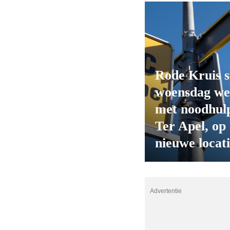
Rode Kruis s
woensdag we
met noodhulp
Ter Apel, op
nieuwe locat
Advertentie