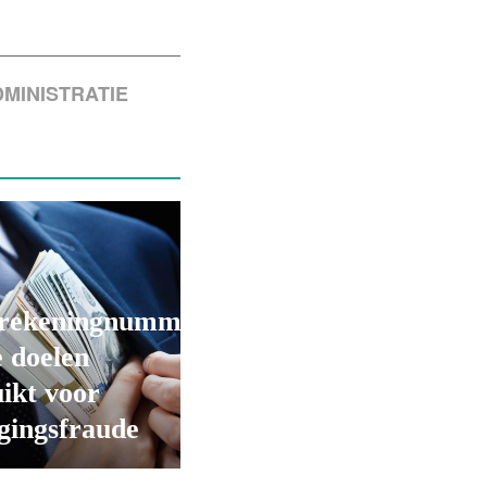
MINISTRATIE
rekeningnummers
 doelen
ikt voor
gingsfraude