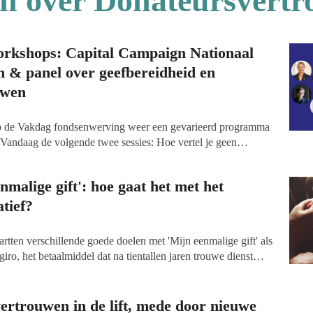
en over Donateursvert
rkshops: Capital Campaign Nationaal
& panel over geefbereidheid en
uwen
p de Vakdag fondsenwerving weer een gevarieerd programma
Vandaag de volgende twee sessies: Hoe vertel je geen
ampagne van het Nationaal Holocaustmuseum, en een panel
nateursvertrouwen.
nmalige gift': hoe gaat het met het
atief?
tartten verschillende goede doelen met 'Mijn eenmalige gift' als
iro, het betaalmiddel dat na tientallen jaren trouwe dienst
ppelijke organisaties maakten zich zorgen: zou het door de
tief wel aanslaan bij het grote publiek? Na een jaar presenteert
 Doelen Nederland in samenwerking met Data Inside de eerste
rtrouwen in de lift, mede door nieuwe