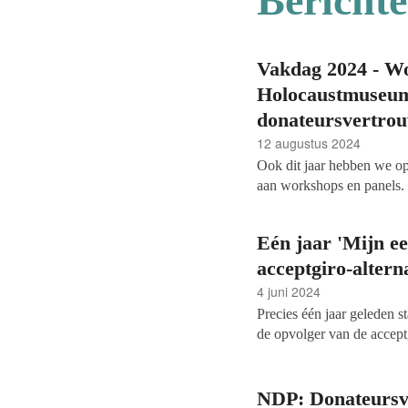
Bericht
Vakdag 2024 - Wo
Holocaustmuseum 
donateursvertro
12 augustus 2024
Ook dit jaar hebben we o
aan workshops en panels. 
eenvoudig verhaal - de c
over geefbereidheid en do
Eén jaar 'Mijn ee
acceptgiro-altern
4 juni 2024
Precies één jaar geleden s
de opvolger van de acceptg
werd afgeschaft. Maatscha
sector ontwikkelde alterna
brancheorganisatie Goede
NDP: Donateursve