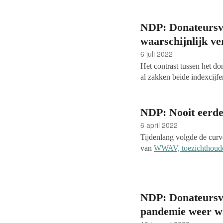
WWAV, toezichthouder CB
Donateurspanel (NDP)
wer
vertrouwen te zijn gezakt 
NDP: Donateursve
jaar.
waarschijnlijk v
6 juli 2022
Het contrast tussen het d
al zakken beide indexcijfe
donateursvertrouwen zakte v
de
enquête van WWAV, to
Nederlands Donateurspan
NDP: Nooit eerde
consumentenvertrouwen zak
6 april 2022
de index staat nu op -50.
Tijdenlang volgde de curv
van
WWAV, toezichthoude
Donateurspanel (NDP)
, 
een bewogen eerste kwarta
Oekraïne bracht inflatie 
dan 150 miljoen opbracht.
NDP: Donateursve
donateursvertrouwen op he
pandemie weer w