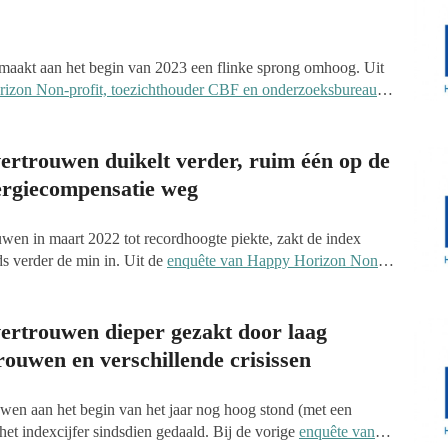
maakt aan het begin van 2023 een flinke sprong omhoog. Uit
izon Non-profit, toezichthouder CBF en onderzoeksbureau
dse Donateurspanel (NDP)
in maart blijkt dat het indexcijfer
p -19 uitkomt, ten opzichte van -33 in december vorig jaar. De
d met de landelijke acties voor de verwoestende aardbeving in
rtrouwen duikelt verder, ruim één op de
rzoekers zagen een vergelijkbaar effect rond de Giro555-actie
nergiecompensatie weg
eg om uitgebreider te kijken naar de perceptie van de
saties.
uwen in maart 2022 tot recordhoogte piekte, zakt de index
s verder de min in. Uit de
enquête van Happy Horizon Non-
F en onderzoeksbureau Kien onder het Nederlandse
december blijkt dat het indexcijfer nog een stukje verder
emiddeld -33. De laatste twee maanden van 2022 scoren relatief
rtrouwen dieper gezakt door laag
nd oktober, toen met -34 het dieptepunt van het jaar werd
ouwen en verschillende crisissen
vroegen daarnaast naar de belangrijkste onderwerpen voor
gedrag en de energiecompensatie.
wen aan het begin van het jaar nog hoog stond (met een
 het indexcijfer sindsdien gedaald. Bij de vorige
enquête van