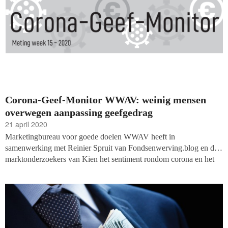
waarop de twee fondsenwervingsfilosofieën samen kunnen gaan.
Corona-Geef-Monitor WWAV: weinig mensen
overwegen aanpassing geefgedrag
21 april 2020
Marketingbureau voor goede doelen WWAV heeft in
samenwerking met Reinier Spruit van Fondsenwerving.blog en de
marktonderzoekers van Kien het sentiment rondom corona en het
geefgedrag aan goede doelen te peilen. Ze legden een groep van
403 mensen een enquête voor, waaruit onder andere blijkt dat 68
procent van de respondenten niet van plan is om het geefgedrag aan
te passen.