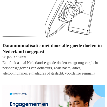
Dataminimalisatie niet door alle goede doelen in
Nederland toegepast
26 januari 2023
Een flink aantal Nederlandse goede doelen vraagt nog verplicht
persoonsgegevens van donateurs, zoals naam, adres,
telefoonnummer, e-mailadres of geslacht, voordat ze eenmalig
kunnen doneren. Dat blijkt uit een onderzoek van Stichting
Donateursbelangen naar 285 online donatiemodules. Bij 208 van
deze modules (73 procent) kan niet anoniem eenmalig geld
gedoneerd worden.