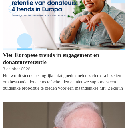
Vier Europese trends in engagement en
donateursretentie
3 oktober 2022
Het wordt steeds belangrijker dat goede doelen zich extra inzetten
om bestaande donateurs te behouden en nieuwe supporters een
duidelijke propositie te bieden voor een maandelijkse gift. Zeker in
onzekere tijden waarin eerst de coronapandemie en nu de kosten
van levensonderhoud punt van discussie zijn. Goede doelen kunnen
stabiel hun werk blijven doen als ze op bijvoorbeeld structurele
giften kunnen terugvallen. Echter doneren mensen via digitale
donaties juist vaker eenmalig.
In het nieuwe e-book bespreekt
Salesforce
hoe goede doelen nieuwe doelgroepen aantrekken en