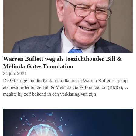
eenmalige donaties kunnen converteren naar vaste donateurs.
Warren Buffett weg als toezichthouder Bill &
Melinda Gates Foundation
24 juni 2021
De 90-jarige multimiljardair en filantroop Warren Buffett stapt op
als bestuurder bij de Bill & Melinda Gates Foundation (BMG),
maakte hij zelf bekend in een verklaring van zijn
investeringsmaatschappij Berkshire Hathaway. ‘Mijn fysieke
deelname is op geen enkele manier nodig om de doelen van BMG
te behalen’, aldus Buffett.