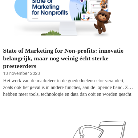
State of Marketing for Non-profits: innovatie
belangrijk, maar nog weinig écht sterke
presteerders
13 november 2023
Het werk van de marketeer in de goededoelensector verandert,
zoals ook het geval is in andere functies, aan de lopende band. Ze
hebben meer tools, technologie en data dan ooit en worden geacht
om in real-time en via meerdere kanalen te werken. Tegelijkertijd
worden ze geconfronteerd met uitdagingen, zoals
personeelstekorten en budgettaire beperkingen. Toch zegt 77% van
de marketeers dat hun werk nu meer waarde biedt dan een jaar
geleden, blijkt uit het
‘State of Marketing for Non-profits’ rapport
van Salesforce for Nonprofits.