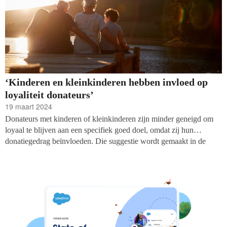
‘Kinderen en kleinkinderen hebben invloed op
loyaliteit donateurs’
19 maart 2024
Donateurs met kinderen of kleinkinderen zijn minder geneigd om
loyaal te blijven aan een specifiek goed doel, omdat zij hun
donatiegedrag beïnvloeden. Die suggestie wordt gemaakt in de
vijfde editie van het Zwitserse geefrapport
Rapport sur les dons
Suisse
dat ieder jaar wordt opgesteld door Swissfundraising en de
Zewo Foundation, schrijft EFA.