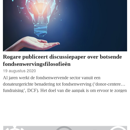
Rogare publiceert discussiepaper over botsende
fondsenwervingsfilosofieën
19 augustus 2020
Al jaren werkt de fondsenwervende sector vanuit een
donateurgerichte benadering tot fondsenwerving (‘donor-centered
fundraising’, DCF). Het doel van die aanpak is om ervoor te zorgen
dat donateurs zich goed voelen over hun eigen geefgedrag. Maar de
kern van die aanpak wordt bekritiseerd door Amerikaanse
gedachteleider Vu Le, die pleit voor gemeenschapsgerichte
fondsenwerving (‘community-centered fundraising, CCF). Omdat
de discussie over de twee methodes soms oververhit raakt,
publiceert denktank Rogare een discussiepaper over de manier