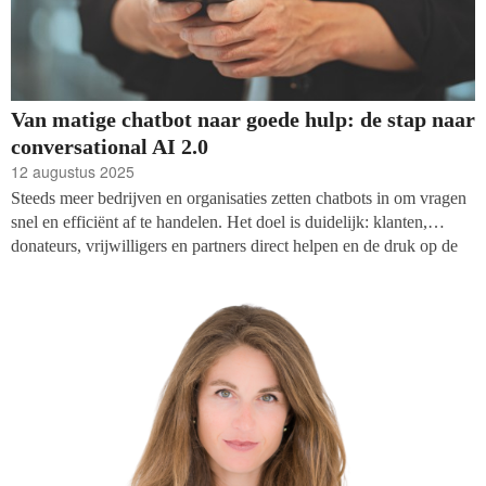
Van matige chatbot naar goede hulp: de stap naar
conversational AI 2.0
12 augustus 2025
Steeds meer bedrijven en organisaties zetten chatbots in om vragen
snel en efficiënt af te handelen. Het doel is duidelijk: klanten,
donateurs, vrijwilligers en partners direct helpen en de druk op de
medewerkers verlagen. De huidige resultaten zijn wisselend. Veel
chatbots leveren niet de ervaring die mensen verwachten. De
publieke opinie is dan ook vaak kritisch. Jan Verstegen gaat in op
de mogelijkheden voor goede doelen.