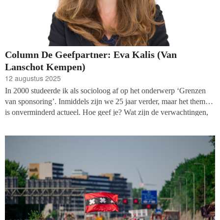
Column De Geefpartner: Eva Kalis (Van
Lanschot Kempen)
12 augustus 2025
In 2000 studeerde ik als socioloog af op het onderwerp ‘Grenzen
van sponsoring’. Inmiddels zijn we 25 jaar verder, maar het thema
is onverminderd actueel. Hoe geef je? Wat zijn de verwachtingen,
aannames en de mate van betrokkenheid bij schenken? Wat toen al
duidelijk werd, is dat geven nooit in een vacuüm plaatsvindt. Het is
onderdeel van een krachtenveld waarin verschillende belangen
samenkomen.