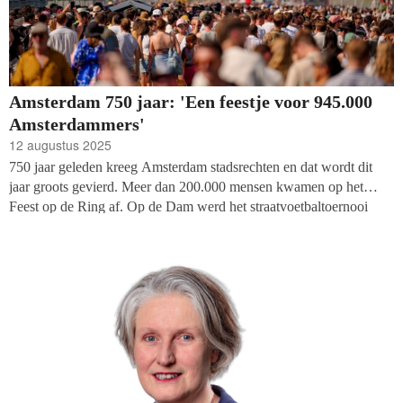
Amsterdam 750 jaar: 'Een feestje voor 945.000
Amsterdammers'
12 augustus 2025
750 jaar geleden kreeg Amsterdam stadsrechten en dat wordt dit
jaar groots gevierd. Meer dan 200.000 mensen kwamen op het
Feest op de Ring af. Op de Dam werd het straatvoetbaltoernooi
voor jongeren nieuw leven ingeblazen. En op 27 oktober sluit de
stad het jubileumjaar af, al blijft programmadirecteur Sietse Bakker
nog wat geheimzinnig over wat er dan precies gebeurt. Hoe is het
om zo’n enorm programma te leiden en hoe haal je partnerships ter
waarde van twintig miljoen euro binnen? Petra Hoogerwerf sprak
met Sietse Bakker en zijn collega MT-lid Tessel Schouten.