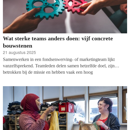
Wat sterke teams anders doen: vijf concrete
bouwstenen
21 augustus 2025
Samenwerken in een fondsenwerving- of marketingteam lijkt
vanzelfsprekend. Teamleden delen samen hetzelfde doel, zijn
betrokken bij de missie en hebben vaak een hoog
verantwoordelijkheidsgevoel. Toch loopt in de praktijk
samenwerking in teams regelmatig stroef. Besluiten worden niet
genomen, irritaties blijven onderhuids, energie lekt weg in
eindeloze overleggen en daardoor blijven resultaten vaak achter.