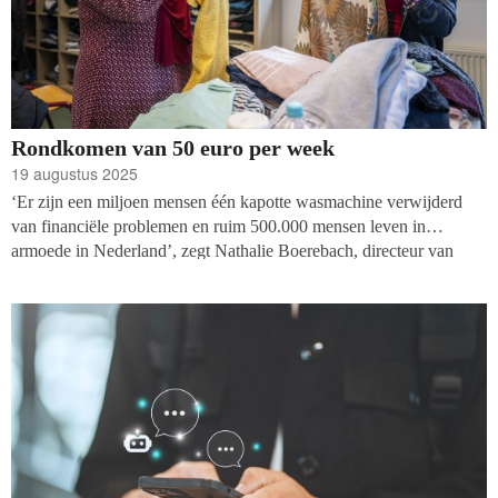
Rondkomen van 50 euro per week
19 augustus 2025
‘Er zijn een miljoen mensen één kapotte wasmachine verwijderd
van financiële problemen en ruim 500.000 mensen leven in
armoede in Nederland’, zegt Nathalie Boerebach, directeur van
Stichting Urgente Noden (SUN) Nederland. De verhalen op de site
van SUN zijn indringend: een kind kan niet op schoolreisje; een
gezin met zeven kinderen moet leven van vijftig euro per week. De
stichting ontvangt o.a. ondersteuning van het ING Nederland fonds.
Petra Hoogerwerf sprak ook met fondsdirecteur Nicole van de
Hoeve over het bevorderen van financiële gezondheid.