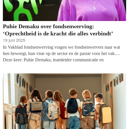
Puhie Demaku over fondsenwerving:
‘Oprechtheid is de kracht die alles verbindt’
19 juni 2025
In Vakblad fondsenwerving vragen we fondsenwervers naar wat
hen beweegt, hun visie op de sector en de passie voor het vak.
Deze keer: Puhie Demaku, teamleider communicatie en
fondsenwerving bij het Broederlijk Delen, een Vlaamse organisatie
voor internationale solidariteit die door het versterken van lokale
gemeenschappen in dertien landen bijdraagt aan een gelijkere,
inclusievere en duurzamere wereld. In haar werk faciliteert ze vaak
de verbinding tussen diverse mensen.