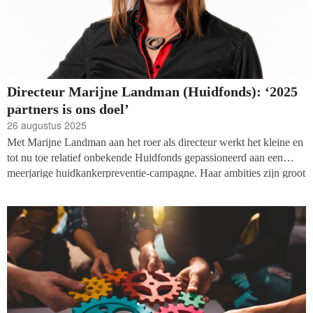
Directeur Marijne Landman (Huidfonds): ‘2025
partners is ons doel’
26 augustus 2025
Met Marijne Landman aan het roer als directeur werkt het kleine en
tot nu toe relatief onbekende Huidfonds gepassioneerd aan een
meerjarige huidkankerpreventie-campagne. Haar ambities zijn groot
en de bekendheid voor de preventie van huidkanker neemt snel toe.
Tijd voor een gesprek met Landman om meer te weten te komen
over haar plannen en de resultaten tot nu toe.