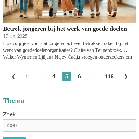
Betrek jongeren bij het werk van goede doelen
17 juni 2025
Hoe zorg je ervoor dat jongeren actiever betrokken raken bij het
werk van goededoelenorganisaties? Claire van Teunenbroek,
Walter Wymer en Ljiljana Najev Čačija vroegen onderzoekers om
dit te onderzoeken in een project over geefgedrag onder jongeren.
Hun conclusie? Educatieve programma’s waarin goededoelen- en
1
...
4
5
6
...
118
onderwijssectoren samenwerken, kunnen een belangrijke rol
spelen.
Thema
Zoek