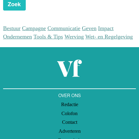
Zoek
Bestuur
Campagne
Communicatie
Geven
Impact
Ondernemen
Tools & Tips
Werving
Wet- en Regelgeving
OVER ONS
Redactie
Colofon
Contact
Adverteren