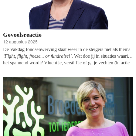
Gevoelsreactie
12 augustus 2025
De Vakdag fondsenwerving staat weer in de steigers met als thema
‘Fight, flight, freeze... or fundraise!’
. Wat doe jij in situaties waarin
het spannend wordt? Vlucht je, verstijf je of ga je vechten (in actie
komen)? Ik weet het wel. Ruim twintig jaar geleden zag ik een kind
van drie in de Kostverlorenvaart in Amsterdam vallen. Ik zag het uit
mijn flat op de eerste verdieping gebeuren, rende naar beneden en
sprong de vaart in. Een impuls. Ik kon niet anders. In het water zag
ik pas dat ik niet alleen met het kind de hoge wal op kon…