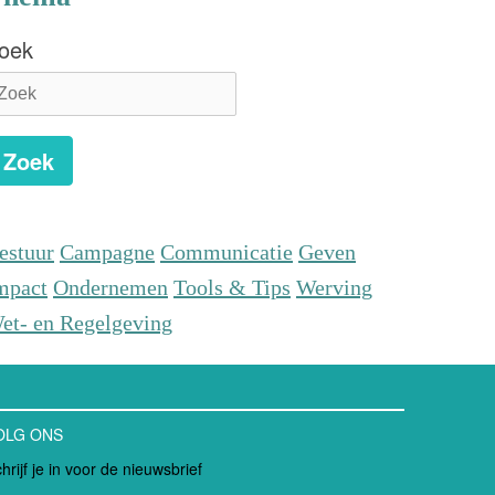
oek
Zoek
estuur
Campagne
Communicatie
Geven
mpact
Ondernemen
Tools & Tips
Werving
et- en Regelgeving
OLG ONS
hrijf je in voor de nieuwsbrief