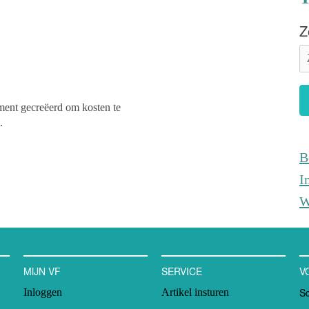
Z
ument gecreëerd om kosten te
.
B
I
W
MIJN VF
SERVICE
V
Sc
Inloggen
Artikel insturen