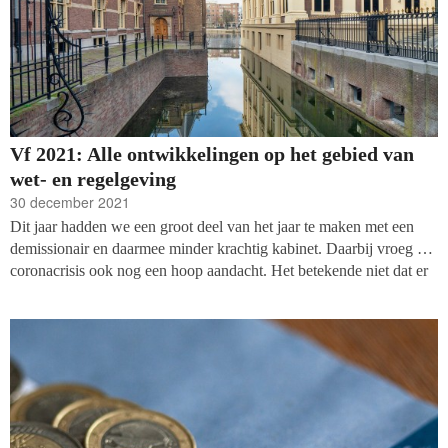
Vf 2021: Alle ontwikkelingen op het gebied van
wet- en regelgeving
30 december 2021
Dit jaar hadden we een groot deel van het jaar te maken met een
demissionair en daarmee minder krachtig kabinet. Daarbij vroeg de
coronacrisis ook nog een hoop aandacht. Het betekende niet dat er
niets is gebeurd op het gebied van wet- en regelgeving voor non-
profits. De belangrijkste gebeurtenissen en dossiers op het gebied
van legislatie op een rijtje, nog lopend én al afgesloten.