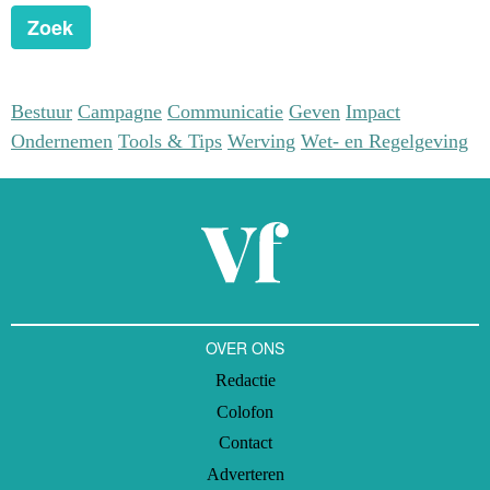
Zoek
Bestuur
Campagne
Communicatie
Geven
Impact
Ondernemen
Tools & Tips
Werving
Wet- en Regelgeving
OVER ONS
Redactie
Colofon
Contact
Adverteren