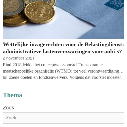
Wettelijke inzagerechten voor de Belastingdienst:
administratieve lastenverzwaringen voor anbi's?
2 november 2021
Eind 2018 leidde het conceptwetsvoorstel Transparantie
maatschappelijke organisatie (WTMO) tot veel verontwaardiging
bij goede doelen en fondsenwervers. Volgens dat voorstel moesten
maatschappelijke organisaties gegevens van donateurs die een
schenking van meer dan 15.000 euro verrichtten, openbaar gaan
Thema
maken. De vele negatieve reacties zorgden ervoor dat die
verplichting in het aangepaste wetsvoorstel van 20 november 2020
Zoek
is geschrapt.