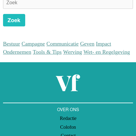
Zoek
Bestuur
Campagne
Communicatie
Geven
Impact
Ondernemen
Tools & Tips
Werving
Wet- en Regelgeving
OVER ONS
Redactie
Colofon
Contact