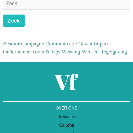
crowdfunding kiezen.
Zoek
Bestuur
Campagne
Communicatie
Geven
Impact
Ondernemen
Tools & Tips
Werving
Wet- en Regelgeving
OVER ONS
Redactie
Colofon