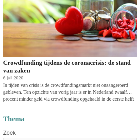
Crowdfunding tijdens de coronacrisis: de stand
van zaken
6 juli 2020
In tijden van crisis is de crowdfundingsmarkt niet onaangeroerd
gebleven. Ten opzichte van vorig jaar is er in Nederland twaalf
procent minder geld via crowdfunding opgehaald in de eerste helft
van 2020. In totaal gaat het om 178 miljoen euro, in vergelijking
met 203 miljoen euro in het eerste deel van 2019. Dat blijkt uit
Thema
onderzoek van het platform Crowdfundingcijfers.nl. Het is voor het
eerst in jaren dat het bedrag dat aan crowdfundingprojecten wordt
Zoek
besteed terugloopt, mede doordat ondernemingen minder vaak voor