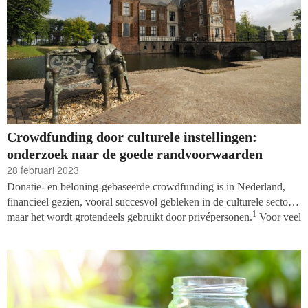
Crowdfunding door culturele instellingen:
onderzoek naar de goede randvoorwaarden
28 februari 2023
Donatie- en beloning-gebaseerde crowdfunding is in Nederland,
financieel gezien, vooral succesvol gebleken in de culturele sector,
1
maar het wordt grotendeels gebruikt door privépersonen.
Voor veel
culturele instellingen is crowdfunding een nieuwe ervaring. Hoe
ervaren medewerkers van culturele instellingen het gebruik van
crowdfunding? Om hier een antwoord op te geven zijn er vijftien
interviews afgenomen bij medewerkers verbonden aan
cultuurgerelateerde crowdfundingprojecten, gefinancierd via de
crowdfundingplatformen Voordekunst of Creative Funding.