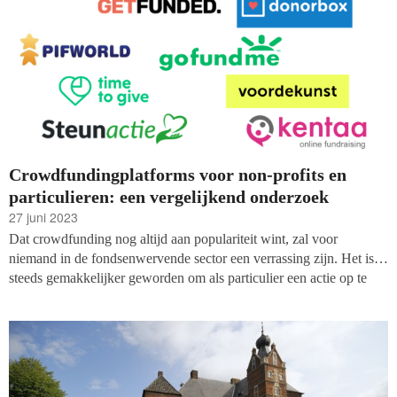
Crowdfundingplatforms voor non-profits en
particulieren: een vergelijkend onderzoek
27 juni 2023
Dat crowdfunding nog altijd aan populariteit wint, zal voor
niemand in de fondsenwervende sector een verrassing zijn. Het is
steeds gemakkelijker geworden om als particulier een actie op te
zetten en gelden te werven bij bekenden en geïnteresseerden.
Goede doelen maken ook gretig gebruik van de mogelijkheden die
er zijn: veel organisaties organiseren digitale collectes die in hun
opzet weinig verschillen van crowdfundingsacties.