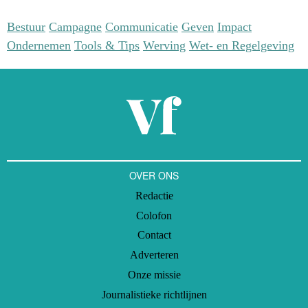
Bestuur
Campagne
Communicatie
Geven
Impact
Ondernemen
Tools & Tips
Werving
Wet- en Regelgeving
OVER ONS
Redactie
Colofon
Contact
Adverteren
Onze missie
Journalistieke richtlijnen