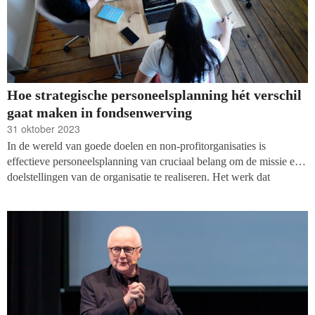
Hoe strategische personeelsplanning hét verschil
gaat maken in fondsenwerving
31 oktober 2023
In de wereld van goede doelen en non-profitorganisaties is
effectieve personeelsplanning van cruciaal belang om de missie en
doelstellingen van de organisatie te realiseren. Het werk dat
plaatsvindt, is nog steeds grotendeels mensenwerk dat moeilijk
geautomatiseerd kan worden. Voor goede doelen in Nederland is
strategische personeelsplanning daarom essentieel. Het helpt bij het
optimaliseren van de personeelsinzet en het vergroten van de
impact. Strategische personeelsplanning (SPP) is een proces waarbij
organisaties proactief nadenken over hun huidige en toekomstige
personeelsbehoeften om ervoor te zorgen dat ze over de juiste
mensen met de juiste vaardigheden beschikken om hun