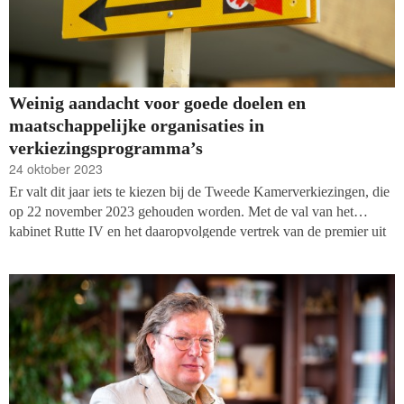
Weinig aandacht voor goede doelen en
maatschappelijke organisaties in
verkiezingsprogramma’s
24 oktober 2023
Er valt dit jaar iets te kiezen bij de Tweede Kamerverkiezingen, die
op 22 november 2023 gehouden worden. Met de val van het
kabinet Rutte IV en het daaropvolgende vertrek van de premier uit
de politiek zien andere partijen grote kansen. Veel partijen
verschijnen ten tonele met nieuwe lijsttrekkers en het politiek
landschap is opgeschud door de entree van een paar nieuwe
toetreders. Het zorgt ervoor dat het aantal kiezers wat nog tussen
partijen ‘zweeft’ heel groot is. Maar wat wil de politiek met de
filantropische sector? Wat schrijven ze in hun programma’s over
bijvoorbeeld maatschappelijke organisaties, doneren, impact en
vrijwilligerswerk? Een inventarisatie van de programma’s van de