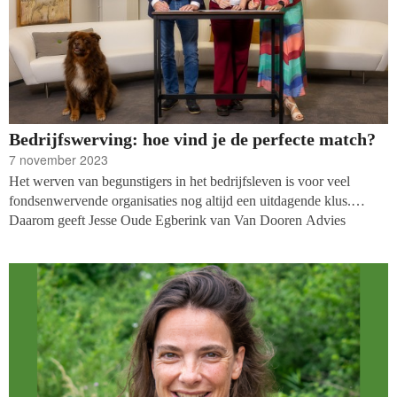
Bedrijfswerving: hoe vind je de perfecte match?
7 november 2023
Het werven van begunstigers in het bedrijfsleven is voor veel
fondsenwervende organisaties nog altijd een uitdagende klus.
Daarom geeft Jesse Oude Egberink van Van Dooren Advies
(VDA) de komende nummers een inkijkje in het wervingsproces.
In elk artikel gebruikt hij daarbij een voorbeeld dat hij en zijn
collega’s in hun werk voorbij hebben zien komen. In dit artikel: de
zoektocht naar een potentiële bedrijfspartner, met als casus de
Koninklijke Hondenbescherming, met wie VDA tussen 2018 en
2023 samenwerkte.