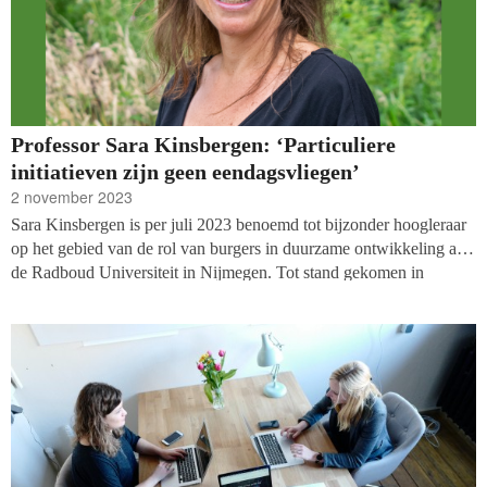
Professor Sara Kinsbergen: ‘Particuliere
initiatieven zijn geen eendagsvliegen’
2 november 2023
Sara Kinsbergen is per juli 2023 benoemd tot bijzonder hoogleraar
op het gebied van de rol van burgers in duurzame ontwikkeling aan
de Radboud Universiteit in Nijmegen. Tot stand gekomen in
samenwerking tussen het Radboud Centrum Sociale
Wetenschappen, de afdeling Culturele Antropologie en
Ontwikkelingsstudies (CAOS) en Wilde Ganzen. Bovendien is ze
lid van de permanente commissie ontwikkelingssamenwerking van
de Adviesraad Internationale Vraagstukken voor de regering.
Reden genoeg om haar te interviewen over haar onderzoek naar
particuliere initiatieven die actief zijn in het buitenland.