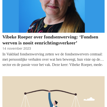
Vibeke Roeper over fondsenwerving: ‘Fondsen
werven is nooit eenrichtingsverkeer’
14 november 2023
In Vakblad fondsenwerving zetten we de fondsenwervers centraal:
met persoonlijke verhalen over wat hen beweegt, hun visie op de
sector en de passie voor het vak. Deze keer: Vibeke Roeper, mede-
eigenaar van de Texelse buitenplaats Brakestein bij Oudeschild en
directeur van het Genootschap Onze Taal. Hoewel ze in beide
functies met (immaterieel) erfgoed werkt, is de fondsenwerving
voor beide doelen volledig anders.