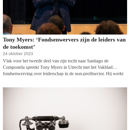
(toekomstige) doelen te bereiken.
Tony Myers: ‘Fondsenwervers zijn de leiders van
de toekomst’
24 oktober 2023
Vlak voor het tweede deel van zijn tocht naar Santiago de
Compostela spreekt Tony Myers in Utrecht met het Vakblad
fondsenwerving over leiderschap in de non-profitsector. Hij werkt
met collega’s wereldwijd voor talloze ngo’s en leert organisaties
fondsen te werven. Leiderschap ziet hij als ‘de opgave van deze
tijd’.