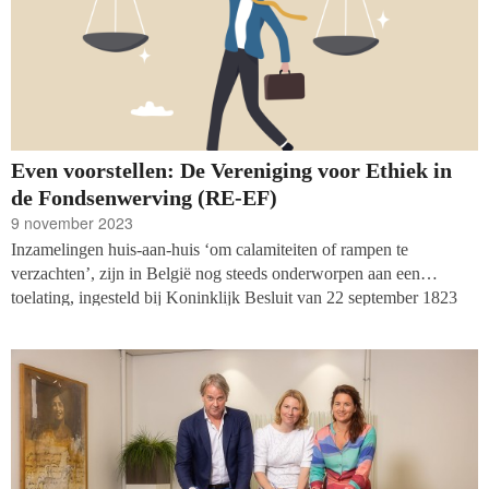
Even voorstellen: De Vereniging voor Ethiek in
de Fondsenwerving (RE-EF)
9 november 2023
Inzamelingen huis-aan-huis ‘om calamiteiten of rampen te
verzachten’, zijn in België nog steeds onderworpen aan een
toelating, ingesteld bij Koninklijk Besluit van 22 september 1823
door… Willem I van Oranje. Behoudens dit anekdotisch raakpunt
zijn de wereld en de markt van de vrijgevigheid in België nogal
verschillend van haar noorderburen. In dat Belgische speelveld
bezet de Vereniging voor Ethiek in de Fondsenwerving een
bescheiden maar centrale plaats. Voorzitter Erik Todts stelt de
vereniging voor.