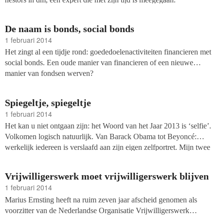
De naam is bonds, social bonds
1 februari 2014
Het zingt al een tijdje rond: goededoelenactiviteiten financieren met
social bonds. Een oude manier van financieren of een nieuwe
manier van fondsen werven?
Spiegeltje, spiegeltje
1 februari 2014
Het kan u niet ontgaan zijn: het Woord van het Jaar 2013 is ‘selfie’.
Volkomen logisch natuurlijk. Van Barack Obama tot Beyoncé:
werkelijk iedereen is verslaafd aan zijn eigen zelfportret. Mijn twee
dochters kieken zichzelf tussen de 100 en 150 keer. Per persoon.
Per dag. En toegegeven, ik heb mezelf ook al eens vereeuwigd.
Vrijwilligerswerk moet vrijwilligerswerk blijven
1 februari 2014
Marius Ernsting heeft na ruim zeven jaar afscheid genomen als
voorzitter van de Nederlandse Organisatie Vrijwilligerswerk