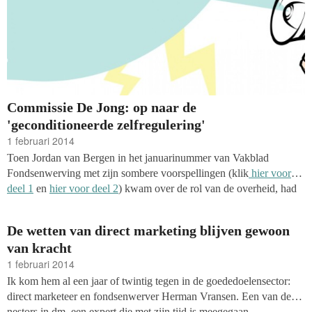
Commissie De Jong: op naar de
'geconditioneerde zelfregulering'
1 februari 2014
Toen Jordan van Bergen in het januarinummer van Vakblad
Fondsenwerving met zijn sombere voorspellingen (klik
hier voor
deel 1
en
hier voor deel 2
) kwam over de rol van de overheid, had
ik niet gedacht dat hij zo snel al gelijk zou krijgen. Ik had trouwens
ook nooit gedacht nog eens gevoelens van heimwee te krijgen,
De wetten van direct marketing blijven gewoon
alleen al bij de gedachte dat het Centraal Bureau Fondsenwerving
van kracht
in de huidige vorm gaat verdwijnen. Zoveel bereikt als
1 februari 2014
fondsenwervingssector. Zo weinig respect ervoor.
Ik kom hem al een jaar of twintig tegen in de goededoelensector:
direct marketeer en fondsenwerver Herman Vransen. Een van de
nestors in dm, een expert die met zijn tijd is meegegaan.