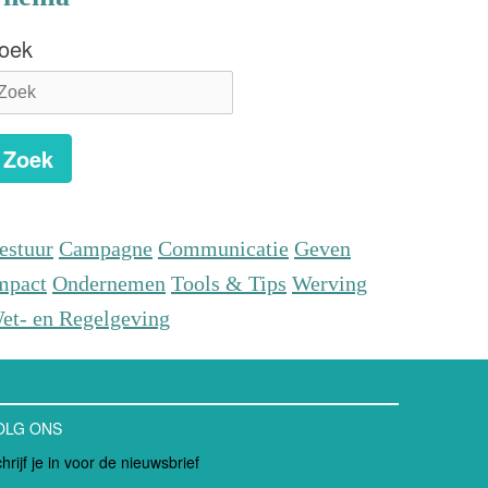
oek
Zoek
estuur
Campagne
Communicatie
Geven
mpact
Ondernemen
Tools & Tips
Werving
et- en Regelgeving
OLG ONS
hrijf je in voor de nieuwsbrief