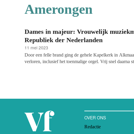
Amerongen
Dames in majeur: Vrouwelijk muziekm
Republiek der Nederlanden
11 mei 2023
Door een felle brand ging de gehele Kapelkerk in Alkma
verloren, inclusief het toenmalige orgel. Vrij snel daarna s
met het verwerven van een nieuw orgel. De stad bekosti
de schenkster van het instrument zelf was jonkvrouwe Joh
(†1771). Niet gespeend van enige bescheidenheid stelde z
naam en wapen met een inscriptie op het Müllerorgel zo
de binnenzijde van de orgelkas herinnert een opschrift no
herbouwde Kapelkerk en het orgel: ‘Den 16 december 1762 
1
maal onder de Godsdienst gebruykt.’
OVER ONS
Redactie