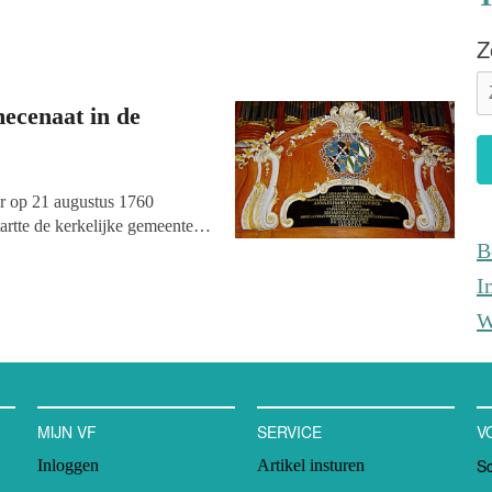
Z
ecenaat in de
ar op 21 augustus 1760
tartte de kerkelijke gemeente
B
gde de orgelkas (de ombouw),
anna Geertruida le Chastelain
I
e als voorwaarde dat haar
W
uden worden aangebracht. Aan
g aan de inwijding van de
is dit orgel voor de eerste
MIJN VF
SERVICE
V
Sc
Inloggen
Artikel insturen