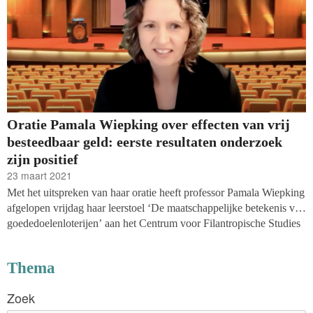
Oratie Pamala Wiepking over effecten van vrij
besteedbaar geld: eerste resultaten onderzoek
zijn positief
23 maart 2021
Met het uitspreken van haar oratie heeft professor Pamala Wiepking
afgelopen vrijdag haar leerstoel ‘De maatschappelijke betekenis van
goededoelenloterijen’ aan het Centrum voor Filantropische Studies
(CFS) aan de VU Amsterdam aanvaard. Niet in een volgepakt
auditorium, zoals gebruikelijk is, maar vanuit huis vanwege de
Thema
coronamaatregelen. Toch zaten er vrijdagmiddag meer dan
honderdvijftig mensen te kijken naar de Zoom-sessie die ook via
Zoek
YouTube werd gestreamd. Wiepking gaat de komende jaren