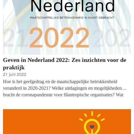
Geven in Nederland 2022: Zes inzichten voor de
praktijk
21 juni 2022
Hoe is het geefgedrag en de maatschappelijke betrokkenheid
veranderd in 2020-2021? Welke uitdagingen en mogelijkheden
bracht de coronapandemie voor filantropische organisaties? Wat
betekent de veranderende context voor geefgedrag in de nabije
toekomst? Het Centrum voor Filantropische Studies bracht onlangs
de resultaten van haar onderzoek ‘Geven in Nederland 2022’ uit en
onderzocht het geefgedrag tijdens de coronacrisis (2020-2021).
Daaruit blijkt dat de coronapandemie invloed heeft gehad op het