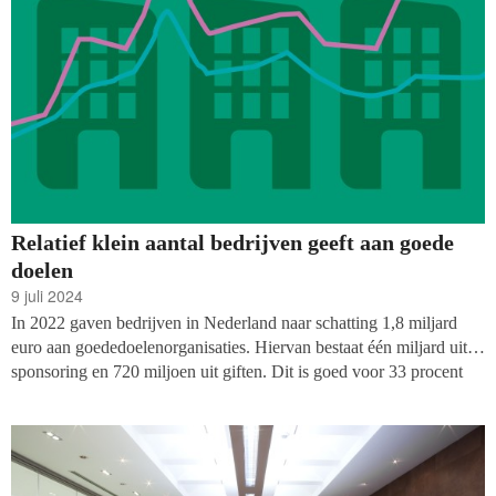
Relatief klein aantal bedrijven geeft aan goede
doelen
9 juli 2024
In 2022 gaven bedrijven in Nederland naar schatting 1,8 miljard
euro aan goededoelenorganisaties. Hiervan bestaat één miljard uit
sponsoring en 720 miljoen uit giften. Dit is goed voor 33 procent
van de totale giften in 2022. Deze schatting is beduidend lager dan
die van 2020 en eerdere jaren. Onderzoeker Stephanie Koolen-
Maas gaat in op de achterliggende redenen van deze dalende trend.