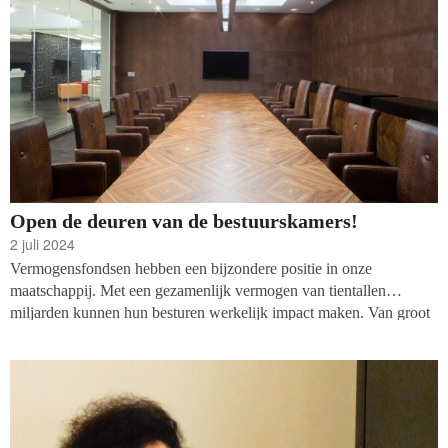
Open de deuren van de bestuurskamers!
2 juli 2024
Vermogensfondsen hebben een bijzondere positie in onze
maatschappij. Met een gezamenlijk vermogen van tientallen
miljarden kunnen hun besturen werkelijk impact maken. Van groot
belang daarbij is dat een bestuur besluiten neemt vanuit een breed
perspectief op onze samenleving en de behoeften van hun
doelgroepen. Fiona Buruma deed onderzoek naar de samenstelling
van de besturen van 32 vermogensfondsen.