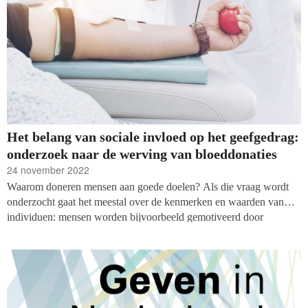
Het belang van sociale invloed op het geefgedrag:
onderzoek naar de werving van bloeddonaties
24 november 2022
Waarom doneren mensen aan goede doelen? Als die vraag wordt
onderzocht gaat het meestal over de kenmerken en waarden van
individuen: mensen worden bijvoorbeeld gemotiveerd door
altruïstische waarden: willen misschien gewoon iets goeds doen
voor de samenleving, anderen niet. In de praktijk gaat het echter
vaak over wie wordt gevraagd om te geven en de sociale context
waarin zij geven.