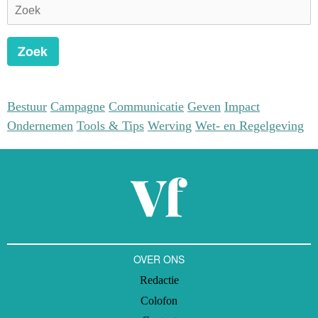
onderzoek doen naar de effectiviteit van vrij besteedbaar geld in de
non-profit sector.
Zoek
Bestuur
Campagne
Communicatie
Geven
Impact
Ondernemen
Tools & Tips
Werving
Wet- en Regelgeving
OVER ONS
Redactie
Colofon