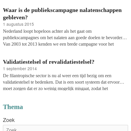
Waar is de publiekscampagne nalatenschappen
gebleven?
1 augustus 2015
Nederland loopt hopeloos achter als het gaat om
publiekscampagnes om het nalaten aan goede doelen te bevorderen.
Van 2003 tot 2013 kenden we een brede campagne voor het
opnemen van een goed doel in het testament. Het initiatief kwam
van de grootste goede doelen, die het gezamenlijk belang zagen van
Validatiestelsel of revalidatiestelsel?
een positievere houding van het publiek tegenover geld doneren via
1 september 2014
het testament.
De filantropische sector is nu al weer een tijd bezig om een
validatiestelsel te bedenken. Dat is een soort systeem dat ervoor
moet zorgen dat er zo weinig mogelijk misgaat, zodat het
vertrouwen van het publiek in de goede doelen niet verdwijnt.
Thema
Zoek