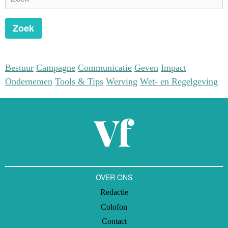
Zoek
Bestuur
Campagne
Communicatie
Geven
Impact
Ondernemen
Tools & Tips
Werving
Wet- en Regelgeving
OVER ONS
Redactie
Colofon
Contact