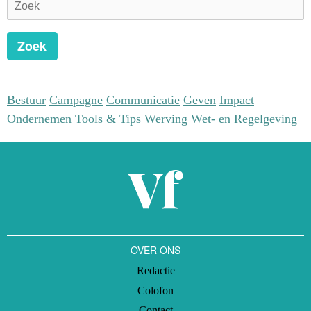
Zoek
Bestuur
Campagne
Communicatie
Geven
Impact
Ondernemen
Tools & Tips
Werving
Wet- en Regelgeving
OVER ONS
Redactie
Colofon
Contact