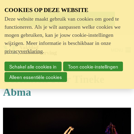
Advertentie
COOKIES OP DEZE WEBSITE
Deze website maakt gebruik van cookies om goed te
functioneren. Als je wilt aanpassen welke cookies we
mogen gebruiken, kan je jouw cookie-instellingen
wijzigen. Meer informatie is beschikbaar in onze
MENU
privacyverklaring
.
Schakel alle cookies in
Toon cookie-instellingen
Berichten over Tineke
Alleen essentiële cookies
Abma