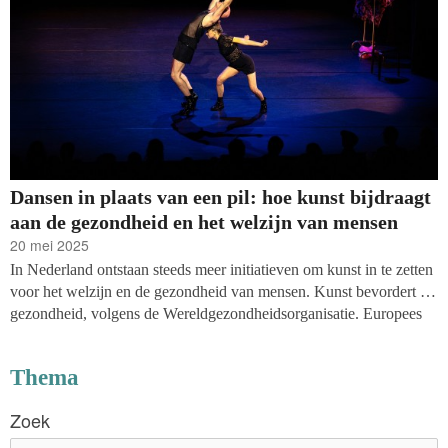
Dansen in plaats van een pil: hoe kunst bijdraagt
aan de gezondheid en het welzijn van mensen
20 mei 2025
In Nederland ontstaan steeds meer initiatieven om kunst in te zetten
voor het welzijn en de gezondheid van mensen. Kunst bevordert de
gezondheid, volgens de Wereldgezondheidsorganisatie. Europees
lopen we echter achter. Vakblad fondsenwerving belicht vier
invalshoeken: de wetenschap, de kunsten, de financiers en de
Thema
ervaringsdeskundige. Vraag die hierbij speelt is: is hier financiering
voor te vinden?
Zoek