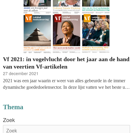
Vf 2021: in vogelvlucht door het jaar aan de hand
van veertien Vf-artikelen
27 december 2021
2021 was een jaar waarin er weer van alles gebeurde in de immer
dynamische goededoelensector. In deze lijst vatten we het beste uit
het blad voor je samen. Deze artikelen móét je dit jaar gelezen
hebben. Wil je specifiek meer weten over de ontwikkelingen op het
Thema
gebied van de wet- en regelgeving?
Dan kan je bij dit artikel
terecht
.
Zoek