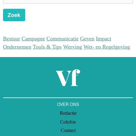
Zoek
Bestuur
Campagne
Communicatie
Geven
Impact
Ondernemen
Tools & Tips
Werving
Wet- en Regelgeving
OVER ONS
Redactie
Colofon
Contact