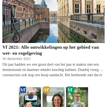
Vf 2021: Alle ontwikkelingen op het gebied van
wet- en regelgeving
30 december 2021
Dit jaar hadden we een groot deel van het jaar te maken met een
demissionair en daarmee minder krachtig kabinet. Daarbij vroeg de
coronacrisis ook nog een hoop aandacht. Het betekende niet dat er
niets is gebeurd op het gebied van wet- en regelgeving voor non-
profits. De belangrijkste gebeurtenissen en dossiers op het gebied
van legislatie op een rijtje, nog lopend én al afgesloten.