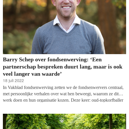
Barry Schep over fondsenwerving: ‘Een
partnerschap bespreken duurt lang, maar is ook
veel langer van waarde’
18 juli 2022
In Vakblad fondsenwerving zetten we de fondsenwervers centraal,
met persoonlijke verhalen over wat hen beweegt, waarom ze dit
werk doen en hun organisatie kozen. Deze keer: oud-topkorfballer
Barry Schep, nu manager partnerships bij het Koninklijk
Nederlands Korfbal Verbond (KNKV), de organisatie die 85.000
korfballende Nederlanders bedient. In zijn functie houdt hij zich
bezig met evenementen, sponsoring en partnerschappen.