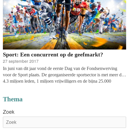
Sport: Een concurrent op de geefmarkt?
27 september 2017
In juni van dit jaar vond de eerste Dag van de Fondsenwerving
voor de Sport plaats. De georganiseerde sportsector is met meer dan
4.3 miljoen leden, 1 miljoen vrijwilligers en de bijna 25.000
sportverenigingen de grootste vrijwilligerssector van Nederland. De
georganiseerde sport kent een duidelijke nationale
Thema
organisatiestructuur met 74 sportbonden die lid zijn van
koepelorganisatie NOC*NSF. Tegelijkertijd is de sportsector ook
Zoek
lokaal stevig verankerd, met in iedere gemeente wel een aantal
sportclubs en in vele gemeenten meerdere verenigingen die
dezelfde sport aanbieden.