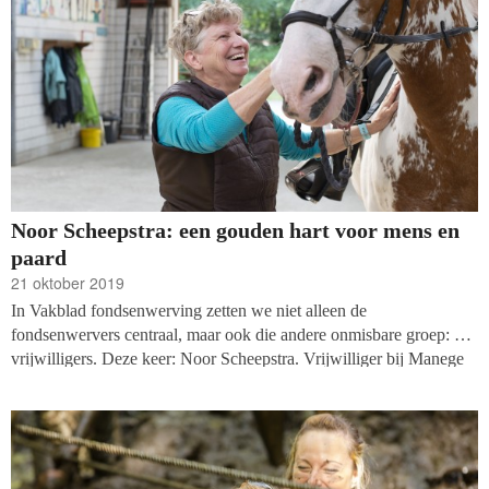
hopen', vertelt Andreas Tober, PR-Manager bij de Hersenstichting.
Noor Scheepstra: een gouden hart voor mens en
paard
21 oktober 2019
In Vakblad fondsenwerving zetten we niet alleen de
fondsenwervers centraal, maar ook die andere onmisbare groep: de
vrijwilligers. Deze keer: Noor Scheepstra. Vrijwilliger bij Manege
in ’t BioBos in Arnhem.