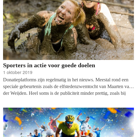
Sporters in actie voor goede doelen
1 oktober 2019
Donatieplatforms zijn regelmatig in het nieuws. Meestal rond een
speciale gebeurtenis zoals de elfstedenzwemtocht van Maarten van
der Weijden. Heel soms is de publiciteit minder prettig, zoals bij
Dream or Donate, al is er bij het ter perse gaan van dit nummer nog
geen goed inzicht in wat er precies aan de hand is. Het leek ons een
aardig idee om eens achter de schermen van een nog wat minder
bekend doneerplatform te kijken.