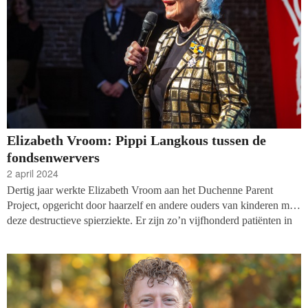
Elizabeth Vroom: Pippi Langkous tussen de
fondsenwervers
2 april 2024
Dertig jaar werkte Elizabeth Vroom aan het Duchenne Parent
Project, opgericht door haarzelf en andere ouders van kinderen met
deze destructieve spierziekte. Er zijn zo’n vijfhonderd patiënten in
Nederland. Vanaf het begin pakte ze de fondsenwerving
eigenzinnig aan.