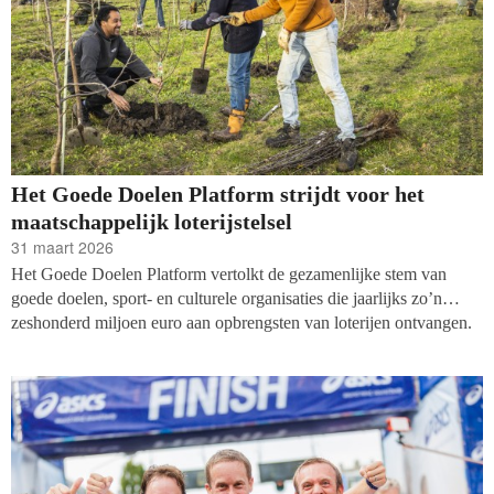
Het Goede Doelen Platform strijdt voor het
maatschappelijk loterijstelsel
31 maart 2026
Het Goede Doelen Platform vertolkt de gezamenlijke stem van
goede doelen, sport- en culturele organisaties die jaarlijks zo’n
zeshonderd miljoen euro aan opbrengsten van loterijen ontvangen.
Belangrijkste doel is het veiligstellen en liefst vergroten van die
opbrengsten. Het initiatief was eerst een samenwerkingsverband en
werd in 2018 een onafhankelijke stichting. Vakblad
fondsenwerving sprak met Ineke Sybesma, waarnemend voorzitter
van het Goede Doelen Platform en Henriette Kievit, ambtelijk
secretaris.