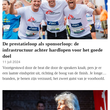
De prestatieloop als sponsorloop: de
infrastructuur achter hardlopen voor het goede
doel
11 juli 2024
Voortgestuwd door de beat die door de speakers knalt, pers je er
een laatste eindsprint uit, richting de boog van de finish. Je longen
branden, je benen zijn verzuurd, het zweet gutst van je voorhoofd.
Het publiek juicht je toe. Op de streep gooi je je armen in de lucht:
het is gelukt. Een persoonlijke overwinning, die ook nog eens geld
opgebracht heeft.