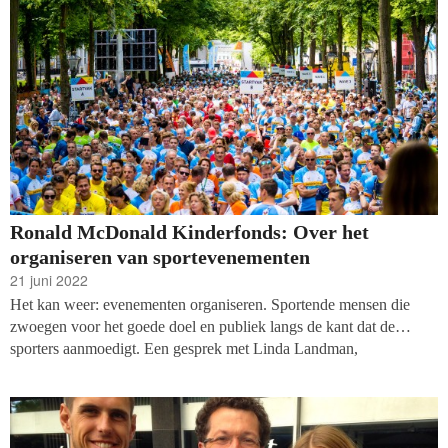
Ronald McDonald Kinderfonds: Over het
organiseren van sportevenementen
21 juni 2022
Het kan weer: evenementen organiseren. Sportende mensen die
zwoegen voor het goede doel en publiek langs de kant dat de
sporters aanmoedigt. Een gesprek met Linda Landman,
teammanager fondsenwerving en Miranda Noorlander, adjunct-
directeur van het Ronald McDonald Kinderfonds, over het succes
van HomeRide, HomeRun en HomeWalk. Met veel openheid over
wat geleerd is door de jaren heen en hun ‘kippenvelmomenten’.