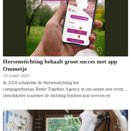
service het laagst van alle pensioenaanbieders. De
rodelantaarndrager verwijst naar de wielrenner die al laatste eindigt
in het eindklassement van de Tour de France. De Bundel werd
verantwoordelijk om het tij te doen keren. Tegelijkertijd ontdekte hij
tal van goede doelen die zijn hart stalen.
Hersenstichting behaalt groot succes met app
Ommetje
15 maart 2021
In 2018 schakelde de Hersenstichting het
campagnebureau
Better
Together
Agency in om samen een event te
ontwikkelen waarmee de stichting fondsen kon werven en
awareness voor hersenaandoeningen kon creëren. Het event werd
uiteindelijk een app om mensen, met een zittend beroep, te
stimuleren gedurende de dag meer te wandelen. De bouwers van de
app en de Hersenstichting hoopten op zo’n 10.000 gebruikers. En
toen kwam corona: 'Wat er daarna gebeurde, had niemand kunnen