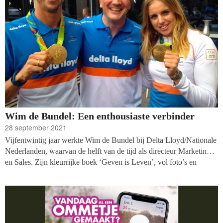
Wim de Bundel: Een enthousiaste verbinder
28 september 2021
Vijfentwintig jaar werkte Wim de Bundel bij Delta Lloyd/Nationale
Nederlanden, waarvan de helft van de tijd als directeur Marketing
en Sales. Zijn kleurrijke boek ‘Geven is Leven’, vol foto’s en
verhalen, vertelt over een cultuuromslag binnen Delta
Lloyd/Nationale Nederlanden. Topsporters werden ingezet als
voorbeeld voor een nieuwe bedrijfscultuur. Aanleiding voor het
verandertraject was dat de organisatie in die tijd de ‘rode
lantaarndrager’ was: Delta Lloyd scoort in 2008 op het gebied van