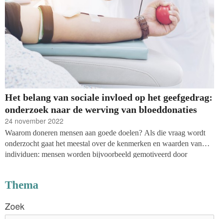
Het belang van sociale invloed op het geefgedrag:
onderzoek naar de werving van bloeddonaties
24 november 2022
Waarom doneren mensen aan goede doelen? Als die vraag wordt
onderzocht gaat het meestal over de kenmerken en waarden van
individuen: mensen worden bijvoorbeeld gemotiveerd door
altruïstische waarden: willen misschien gewoon iets goeds doen
voor de samenleving, anderen niet. In de praktijk gaat het echter
Thema
vaak over wie wordt gevraagd om te geven en de sociale context
waarin zij geven.
Zoek