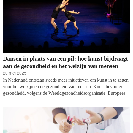
Dansen in plaats van een pil: hoe kunst bijdraagt
aan de gezondheid en het welzijn van mensen
20 mei 2025
In Nederland ontstaan steeds meer initiatieven om kunst in te zetten
voor het welzijn en de gezondheid van mensen. Kunst bevordert de
gezondheid, volgens de Wereldgezondheidsorganisatie. Europees
lopen we echter achter. Vakblad fondsenwerving belicht vier
invalshoeken: de wetenschap, de kunsten, de financiers en de
ervaringsdeskundige. Vraag die hierbij speelt is: is hier financiering
voor te vinden?