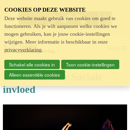
Advertentie
COOKIES OP DEZE WEBSITE
Deze website maakt gebruik van cookies om goed te
functioneren. Als je wilt aanpassen welke cookies we
mogen gebruiken, kan je jouw cookie-instellingen
wijzigen. Meer informatie is beschikbaar in onze
MENU
privacyverklaring
.
Schakel alle cookies in
Toon cookie-instellingen
Berichten over Sociale
Alleen essentiële cookies
invloed