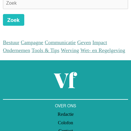
Zoek
Bestuur
Campagne
Communicatie
Geven
Impact
Ondernemen
Tools & Tips
Werving
Wet- en Regelgeving
OVER ONS
Redactie
Colofon
Contact