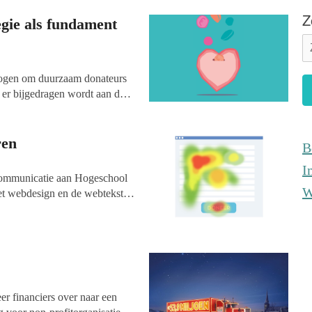
Z
egie als fundament
mogen om duurzaam donateurs
 er bijgedragen wordt aan deze
uteur uitgevoerd voor zijn
tie tussen
oededoelensector.
ren
B
I
Communicatie aan Hogeschool
W
et webdesign en de webteksten
 Maatschappij (KNRM). De
kon optimaliseren, zodat de
tiële donateurs aan tot
één oogopslag zien dat je
tig concrete adviezen over
eeft ze een paar tips die
eer financiers over naar een
1