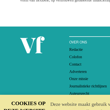
vorm van flexibele, op vertrouwen gebaseerde financiering
2
Volgens diverse wetenschappers
biedt deze manier van fi
gevolgen voor nonprofitorganisaties, zoals een toename in f
organisatiekosten. De wetenschap is echter verdeeld over
profitorganisaties die een ongeoormerkte, langetermijnfin
manier van samenwerking ervaren, en of een relatie tusse
gelijkwaardig kan zijn.
OVER ONS
Redactie
Colofon
Contact
Adverteren
Onze missie
Journalistieke richtlijnen
Auteursrecht
Lidmaatschap
COOKIES OP
Deze website maakt gebruik v
Copyright