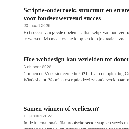
Scriptie-onderzoek: structuur en strat
voor fondsenwervend succes
20 maart 2025
Het succes van goede doelen is afhankelijk van hun ver
te werven. Maar aan welke knoppen kun je draaien, zodat
groei? Dit artikel geeft, op basis van onderzoek door de a
Masterthesis aan De Haagse Hogeschool, inzicht in de rela
organisatiestructuren en marketingstrategieën binnen de g
Hoe webdesign kan verleiden tot done
6 oktober 2022
Carmen de Vries studeerde in 2021 af van de opleiding 
Windesheim. Voor haar scriptie deed ze onderzoek naar h
op de website van de Koninklijke Nederlandse Redding
kernvraag van dit onderzoek was hoe de KNRM haar site 
websitebezoekers doneren via de website. Hoe zet je poten
doneren en hoe zorg je ervoor dat de websitebezoekers in 
Samen winnen of verliezen?
organisatie een goed doel is? Haar onderzoek bevat zeven
11 januari 2022
verbeteringen op het gebied van webdesign. In dit artikel g
In de internationale filantropische sector stappen steeds m
andere organisaties ook kunnen toepassen.