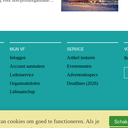
 voor non-profitorganisaties
.
nanciering veel positieve
lexibiliteit en investeringen in
 de vraag hoe non-
anciering ontvangen, deze
n gever en ontvanger ooit
MIJN VF
SERVICE
V
Sc
Inloggen
Artikel insturen
Account aanmaken
Evenementen
Ledenservice
Advertentiespecs
Organisatieleden
Deadlines (2026)
Lidmaatschap
Schake
an cookies om goed te functioneren. Als je