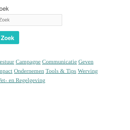
oek
Zoek
estuur
Campagne
Communicatie
Geven
mpact
Ondernemen
Tools & Tips
Werving
et- en Regelgeving