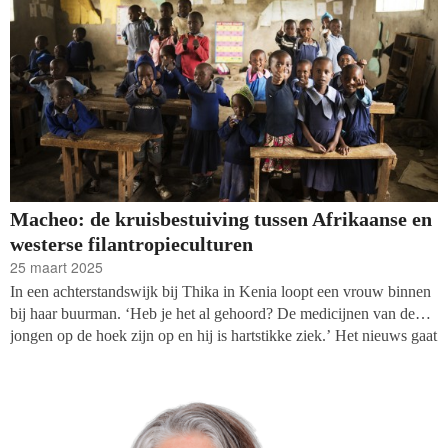
Macheo: de kruisbestuiving tussen Afrikaanse en
westerse filantropieculturen
25 maart 2025
In een achterstandswijk bij Thika in Kenia loopt een vrouw binnen
bij haar buurman. ‘Heb je het al gehoord? De medicijnen van de
jongen op de hoek zijn op en hij is hartstikke ziek.’ Het nieuws gaat
als een lopend vuurtje rond en uit allerlei hoeken en gaten duiken
mensen op die een centje doneren, een maaltijd brengen of een
crowdfunding opzetten. Iemand uit de buurt kent een kennis die
nog medicatie over heeft. In Kenia is een goede buur beter dan een
verre vriend.