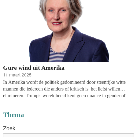
Gure wind uit Amerika
11 maart 2025
In Amerika wordt de politiek gedomineerd door steenrijke witte
mannen die iedereen die anders of kritisch is, het liefst willen
elimineren. Trump's wereldbeeld kent geen nuance in gender of
identiteit. Migranten worden via deportatievluchten het land
uitgezet. Trump is tegenstander van klimaatbeleid ('een hoax') en
Thema
trok Amerika terug uit het Klimaatakkoord. Datzelfde gebeurde bij
de WHO, terwijl hij zich opnieuw aansloot bij de Geneva
Zoek
Consensus Declaration van 2020: een internationale verklaring
getekend door 35 landen die abortus verwerpt. En zo kan ik het