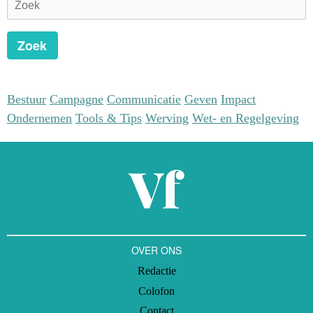
rijtje nog wel aanvullen met vele andere maatregelen die migranten,
vrouwen en de LGBTQ+-community raken.
Zoek
Bestuur
Campagne
Communicatie
Geven
Impact
Ondernemen
Tools & Tips
Werving
Wet- en Regelgeving
OVER ONS
Redactie
Colofon
Contact