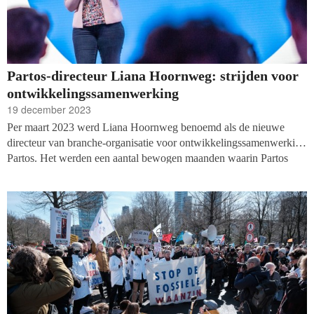
Partos-directeur Liana Hoornweg: strijden voor
ontwikkelingssamenwerking
19 december 2023
Per maart 2023 werd Liana Hoornweg benoemd als de nieuwe
directeur van branche-organisatie voor ontwikkelingssamenwerking
Partos. Het werden een aantal bewogen maanden waarin Partos
meteen geconfronteerd werd met bezuinigingsplannen en een
gevallen kabinet. Nu Hoornweg helemaal geland is, is het tijd voor
een goed gesprek over haar visie voor de organisatie, het politieke
landschap en de trends in de sector ontwikkelingssamenwerking.