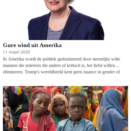
Gure wind uit Amerika
11 maart 2025
In Amerika wordt de politiek gedomineerd door steenrijke witte
mannen die iedereen die anders of kritisch is, het liefst willen
elimineren. Trump's wereldbeeld kent geen nuance in gender of
identiteit. Migranten worden via deportatievluchten het land
uitgezet. Trump is tegenstander van klimaatbeleid ('een hoax') en
trok Amerika terug uit het Klimaatakkoord. Datzelfde gebeurde bij
de WHO, terwijl hij zich opnieuw aansloot bij de Geneva
Consensus Declaration van 2020: een internationale verklaring
getekend door 35 landen die abortus verwerpt. En zo kan ik het
rijtje nog wel aanvullen met vele andere maatregelen die migranten,
vrouwen en de LGBTQ+-community raken.