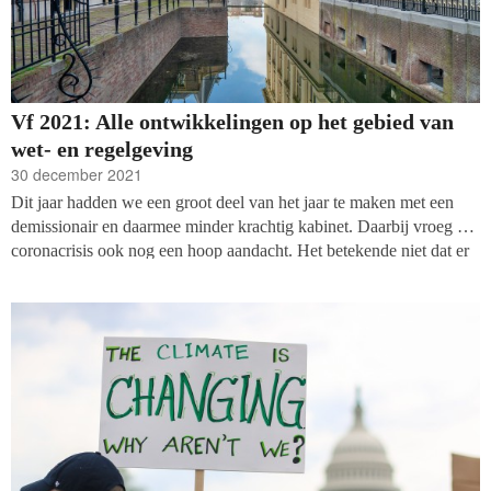
Vf 2021: Alle ontwikkelingen op het gebied van
wet- en regelgeving
30 december 2021
Dit jaar hadden we een groot deel van het jaar te maken met een
demissionair en daarmee minder krachtig kabinet. Daarbij vroeg de
coronacrisis ook nog een hoop aandacht. Het betekende niet dat er
niets is gebeurd op het gebied van wet- en regelgeving voor non-
profits. De belangrijkste gebeurtenissen en dossiers op het gebied
van legislatie op een rijtje, nog lopend én al afgesloten.