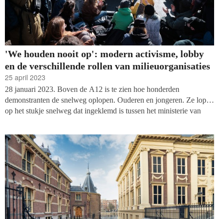
'We houden nooit op': modern activisme, lobby
en de verschillende rollen van milieuorganisaties
25 april 2023
28 januari 2023. Boven de A12 is te zien hoe honderden
demonstranten de snelweg oplopen. Ouderen en jongeren. Ze lopen
op het stukje snelweg dat ingeklemd is tussen het ministerie van
Economische Zaken en het gebouw van de Tweede Kamer in Den
Haag. Ze zwaaien, juichen en lijmen zichzelf vast. Zitten in elkaar
gehaakt. Twee demonstranten klimmen in lantaarnpalen om een
spandoek op te hangen met de tekst: ‘Stop de fossiele subsidies.’
Na een paar uur halen agenten de demonstranten één voor één weg.
‘
Climate justice now. You are not alone
. Wij komen terug,’
scanderen de aanwezigen. En dat gebeurt.