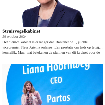
Struisvogelkabinet
29 oktober 2024
Het nieuwe kabinet is er langer dan Balkenende 1, juichte
vicepremier Fleur Agema onlangs. Een prestatie om trots op te zijn
kennelijk. Maar wat betekenen de plannen van dit kabinet voor de
non-profit sector? Het Hoofdlijnen- en regeerakkoord focust op vier
uitdagingen: asiel en migratie, bestaanszekerheid, verduurzaming en
zorg en ondersteuning. Het zet in op basisbehoeften zoals
toegankelijke zorg, goed onderwijs (hoewel daarop bezuinigd
wordt) en meer woningen. Veel aandacht voor de werkende
Nederlander en weinig voor het versterken van de onderlinge
solidariteit.