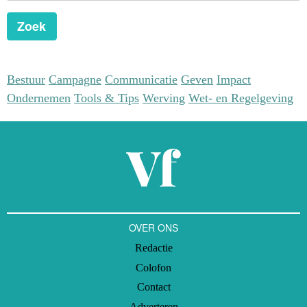
Zoek
Bestuur
Campagne
Communicatie
Geven
Impact
Ondernemen
Tools & Tips
Werving
Wet- en Regelgeving
OVER ONS
Redactie
Colofon
Contact
Adverteren