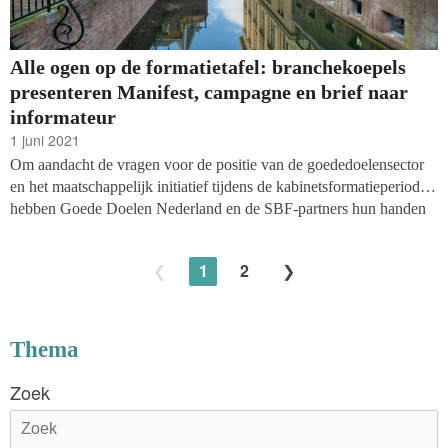
Alle ogen op de formatietafel: branchekoepels
presenteren Manifest, campagne en brief naar
informateur
1 juni 2021
Om aandacht de vragen voor de positie van de goededoelensector
en het maatschappelijk initiatief tijdens de kabinetsformatieperiode
hebben Goede Doelen Nederland en de SBF-partners hun handen
uit de mouwen gestoken. De brancheverenigingen hebben
een brief
gestuurd naar informateur Mariëtte Hamer
en
een Manifest
1
2
gelanceerd
waarin zij de politiek oproepen om de inzet van
stichtingen en vrijwilligers niet te vergeten. Vandaag wordt het
Manifest gelanceerd met een website, een campagne op social
media en landingswebsite
nederlanderswillenhelpen.nl
.
Thema
Zoek