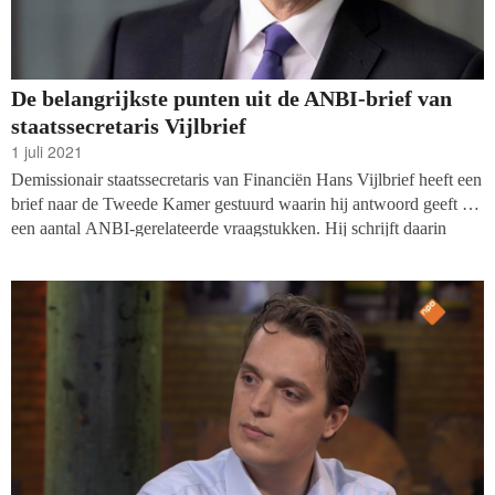
De belangrijkste punten uit de ANBI-brief van
staatssecretaris Vijlbrief
1 juli 2021
Demissionair staatssecretaris van Financiën Hans Vijlbrief heeft een
brief naar de Tweede Kamer gestuurd waarin hij antwoord geeft op
een aantal ANBI-gerelateerde vraagstukken. Hij schrijft daarin
onder andere dat er onderzoek komt naar de definitie van het
‘algemeen belang’, crowdfundingplatforms in staat zijn de ANBI-
status te krijgen en er nieuwe criteria rondom de anti-oppoteis
aanstaande zijn. Wij zetten de belangrijkste punten uit de brief op
een rijtje: