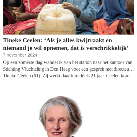
Tineke Ceelen: ‘Als je alles kwijtraakt en
niemand je wil opnemen, dat is verschrikkelijk’
7 november 2024
Op een zomerse dag wandel ik van het station naar het kantoor van
Stichting Vluchteling in Den Haag voor een gesprek met directeur
Tineke Ceelen (61). Zij werkt daar inmiddels 21 jaar. Ceelen komt
met een groep medewerkers uit een vergaderruimte. Wij hebben een
uur de tijd, want hierna is er een overleg over Irak waar ze zich
‘graag mee wil bemoeien’. Dus we beginnen meteen.