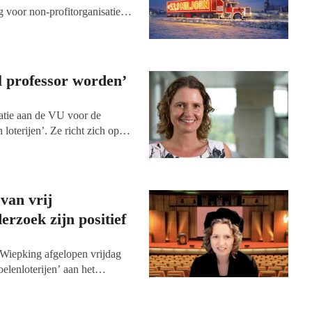
1
 voor non-profitorganisaties
.
nanciering veel positieve
lexibiliteit en investeringen in
 de vraag hoe non-
anciering ontvangen, deze
l professor worden’
n gever en ontvanger ooit
ratie aan de VU voor de
loterijen’. Ze richt zich op
ppelijk onderzoek naar werd
e (vrij besteedbare bijdragen)
 vermogensfondsen.
van vrij
erzoek zijn positief
a Wiepking afgelopen vrijdag
elenloterijen’ aan het
msterdam aanvaard. Niet in
uit huis vanwege de