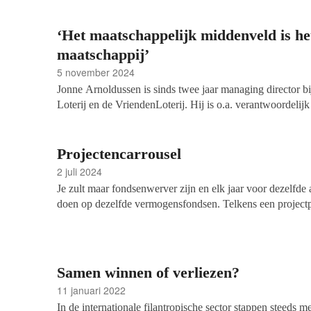
‘Het maatschappelijk middenveld is he
maatschappij’
5 november 2024
Jonne Arnoldussen is sinds twee jaar managing director b
Loterij en de VriendenLoterij. Hij is o.a. verantwoordelij
doelen. Op 1 september is de deadline voor goede doelen
voor een financiële bijdrage. Een dag later zit Petra Hooge
Projectencarrousel
2 juli 2024
Je zult maar fondsenwerver zijn en elk jaar voor dezelfde 
doen op dezelfde vermogensfondsen. Telkens een project
aanvraagformulieren inleveren en per fonds andere inform
fondsenwervers van Pluryn en Levvel (Winkelmolen en 
op deze uitdaging in een interview.
Samen winnen of verliezen?
11 januari 2022
In de internationale filantropische sector stappen steeds m