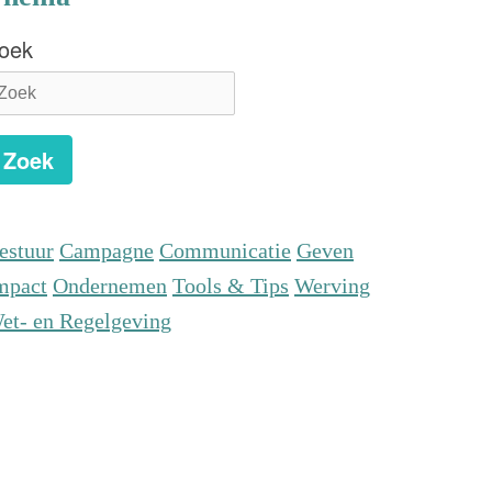
oek
Zoek
estuur
Campagne
Communicatie
Geven
mpact
Ondernemen
Tools & Tips
Werving
et- en Regelgeving