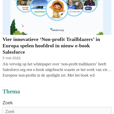
Vier innovatieve ‘Non-profit Trailblazers’ in
Europa spelen hoofdrol in nieuw e-book
Salesforce
5 mei 2022
Als vervolg op het whitepaper over ‘non-profit trailblazers’ heeft
Salesforce.org een e-book uitgebracht waarin ze het werk van vier
Europese non-profits in de spotlight zet. Met het boek wil
Salesforce haar licht laten schijnen op een aantal pionierende
sociale impact organisaties die werkzaam zijn in verschillende
Thema
vakgebieden om uit te vinden hoe zij technologie gebruiken om hun
doelen te bereiken. Het boek heeft Nederlandse inbreng: het Oranje
Zoek
Fonds is één van de organisaties die uitgebreid aan bod komt in
‘Non-profit Trailblazers - innovatie in de goededoelenwereld’.