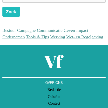
Zoek
Bestuur
Campagne
Communicatie
Geven
Impact
Ondernemen
Tools & Tips
Werving
Wet- en Regelgeving
OVER ONS
Redactie
Colofon
Contact