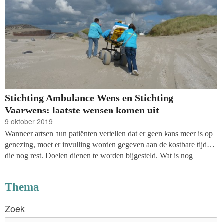
Stichting Ambulance Wens en Stichting
Vaarwens: laatste wensen komen uit
9 oktober 2019
Wanneer artsen hun patiënten vertellen dat er geen kans meer is op
genezing, moet er invulling worden gegeven aan de kostbare tijd
die nog rest. Doelen dienen te worden bijgesteld. Wat is nog
mogelijk, welke wensen kunnen in vervulling gaan? Stichting
Ambulance Wens en Stichting Vaarwens zijn ooit begonnen om
Thema
vervolgens het roer totaal om te gooien en laten inmiddels
duizenden dromen uitkomen.
Zoek