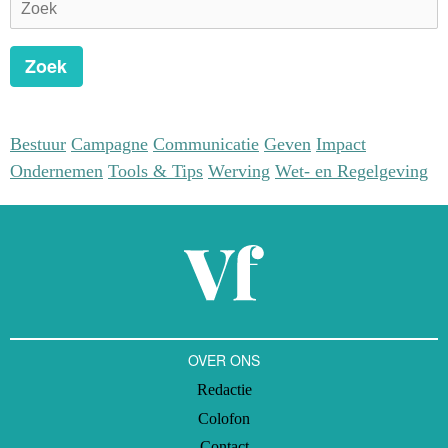
Zoek
Bestuur
Campagne
Communicatie
Geven
Impact
Ondernemen
Tools & Tips
Werving
Wet- en Regelgeving
OVER ONS
Redactie
Colofon
Contact