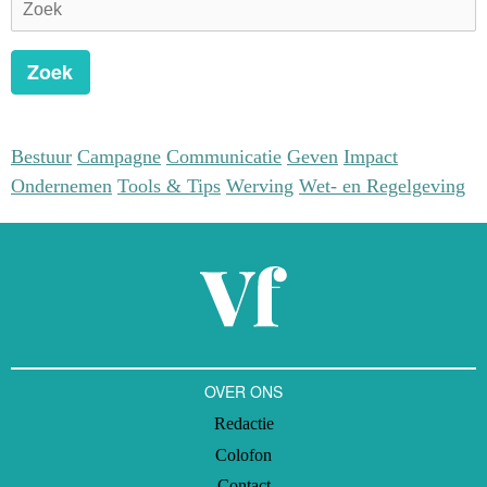
vroeg haar eind augustus hoe de situatie nu is in Oekraïne.
Zoek
Bestuur
Campagne
Communicatie
Geven
Impact
Ondernemen
Tools & Tips
Werving
Wet- en Regelgeving
OVER ONS
Redactie
Colofon
Contact