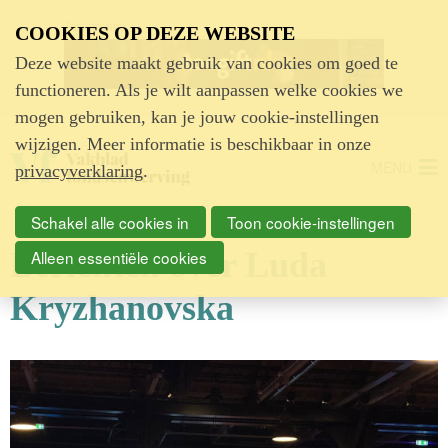
Advertentie
COOKIES OP DEZE WEBSITE
Deze website maakt gebruik van cookies om goed te
functioneren. Als je wilt aanpassen welke cookies we
mogen gebruiken, kan je jouw cookie-instellingen
wijzigen. Meer informatie is beschikbaar in onze
MENU
privacyverklaring
.
Schakel alle cookies in
Toon cookie-instellingen
Berichten over Luda
Alleen essentiële cookies
Kryzhanovska