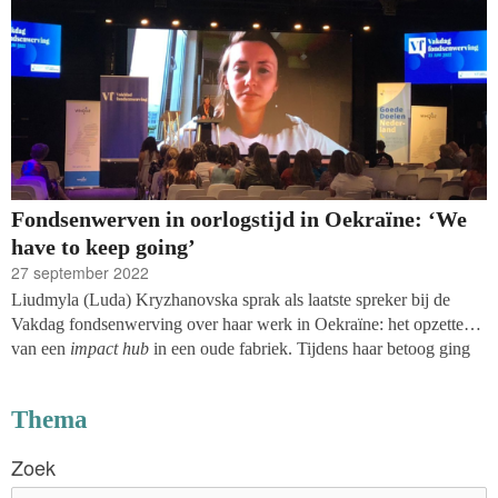
Fondsenwerven in oorlogstijd in Oekraïne: ‘We
have to keep going’
27 september 2022
Liudmyla (Luda) Kryzhanovska sprak als laatste spreker bij de
Vakdag fondsenwerving over haar werk in Oekraïne: het opzetten
van een
impact hub
in een oude fabriek. Tijdens haar betoog ging
het luchtalarm af en werd het beeld op zwart gezet. Mensen in de
zaal hielden hun adem in: zo is het om in oorlogstijd te leven. Na
Thema
een paar minuten kwam Luda weer in beeld vanuit haar schuilplek,
met aan haar voeten haar vier jaar oude zoontje. Alsof het de
Zoek
gewoonste zaak van de wereld was, ging ze verder met haar
toelichting op organisatie Promprylad.Renovation. Het Vakblad