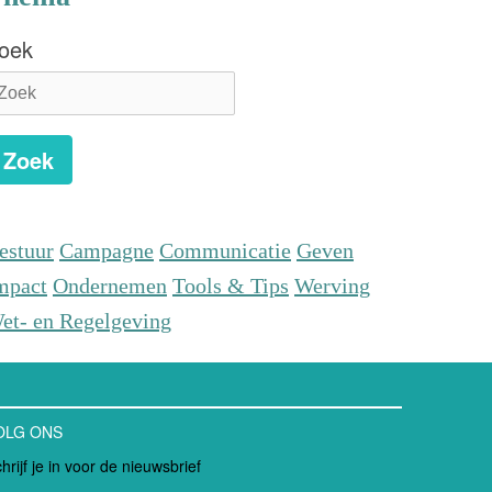
oek
Zoek
estuur
Campagne
Communicatie
Geven
mpact
Ondernemen
Tools & Tips
Werving
et- en Regelgeving
OLG ONS
hrijf je in voor de nieuwsbrief