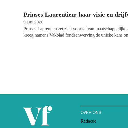
Prinses Laurentien: haar visie en drij
9 juni 2026
Prinses Laurentien zet zich voor tal van maatschappelijk
kreeg namens Vakblad fondsenwerving de unieke kans om 
Over haar drijfveren, haar aanpak, haar mensvisie. In de s
elkaar verzamelde inventaris is veel te zien. De thee met p
hoger neergezet vanwege de bejaarde labrador die daar ge
De prinses, bijna zestig jaar, barst van energie en heeft v
wereld rechtvaardiger, inclusiever, eerlijker en gelijkwaa
leidt van Stichting Lezen en Schrijven naar (Gelijk)waard
foundation.
OVER ONS
Redactie