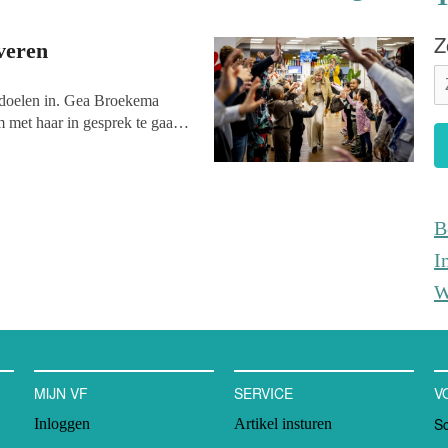
Z
fveren
e doelen in. Gea Broekema
met haar in gesprek te gaan.
feervolle kamer met een bij
aaseitjes staan klaar, wel wat
zellig door het pand wandelt.
eel ideeën én daadkracht om de
B
rdiger te maken. Het gesprek
ig Herstel en haar number 5
I
W
MIJN VF
SERVICE
V
Sc
Inloggen
Artikel insturen