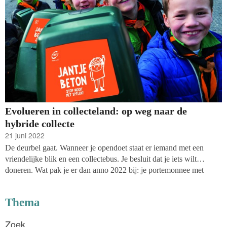
Evolueren in collecteland: op weg naar de
hybride collecte
21 juni 2022
De deurbel gaat. Wanneer je opendoet staat er iemand met een
vriendelijke blik en een collectebus. Je besluit dat je iets wilt
doneren. Wat pak je er dan anno 2022 bij: je portemonnee met
kleingeld of je telefoon? Na de pandemie, die afstand en isolatie
bracht, houdt die vraag de collecterende goede doelen extra bezig.
Thema
Hoe ziet de toekomst van de collecte eruit? Drie goede doelen delen
hun visie op de bewegingen in het collectelandschap. Drie
Zoek
verschillende organisaties, met drie andere conclusies.