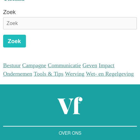
gedreven en rationele benadering.
Zoek
Zoek
Bestuur
Campagne
Communicatie
Geven
Impact
Ondernemen
Tools & Tips
Werving
Wet- en Regelgeving
OVER ONS