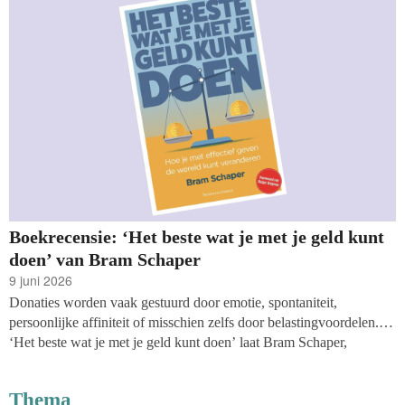
Boekrecensie: ‘Het beste wat je met je geld kunt
doen’ van Bram Schaper
9 juni 2026
Donaties worden vaak gestuurd door emotie, spontaniteit,
persoonlijke affiniteit of misschien zelfs door belastingvoordelen. In
‘Het beste wat je met je geld kunt doen’ laat Bram Schaper,
directeur van Stichting Doneer Effectief, zien hoe je financiële
donaties effectiever kunt inzetten. Waar anderen focussen op
Thema
inspiratie en morele aansporing, kiest deze auteur voor een data-