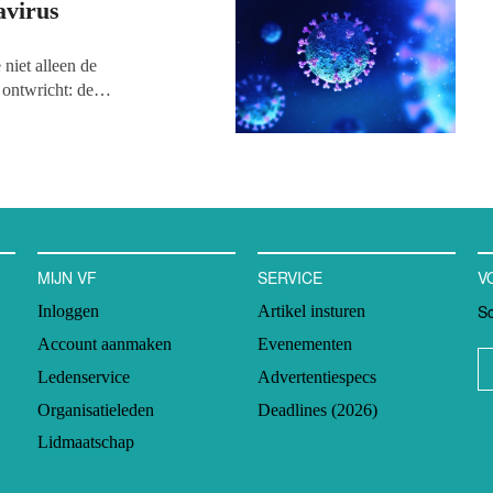
avirus
niet alleen de
 ontwricht: de
le jaar thuis zouden zitten,
. Dat er een streep zou gaan
n. Dat fondsenwervende
cus op de telefoon, QR en
MIJN VF
SERVICE
V
Sc
Inloggen
Artikel insturen
Account aanmaken
Evenementen
Ledenservice
Advertentiespecs
Organisatieleden
Deadlines (2026)
Lidmaatschap