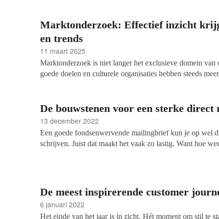
Marktonderzoek: Effectief inzicht krij
en trends
11 maart 2025
Marktonderzoek is niet langer het exclusieve domein van
goede doelen en culturele organisaties hebben steeds meer
deze methode om hun impact te vergroten en hun strategie
onderzoek leren zij hun doelgroepen beter kennen, ontdek
dienstverlening en maken zij gefundeerde keuzes. Maar h
De bouwstenen voor een sterke direct 
effectief in? En welke trends zijn belangrijk om in de gaten
13 december 2022
komen de mogelijkheden aan bod aan de hand van voorbee
Een goede fondsenwervende mailingbrief kun je op wel 
waaronder een onderzoek uitgevoerd met de Hersensticht
schrijven. Juist dat maakt het vaak zo lastig. Want hoe wee
Kan het niet nóg beter? En moet die ene alinea er nu wel o
gaan, kies dan voor de standaardindeling van een direct ma
pakkende intro, een beschrijving van het probleem, een be
een giftvraag.
De meest inspirerende customer journ
6 januari 2022
Het einde van het jaar is in zicht. Hét moment om stil te s