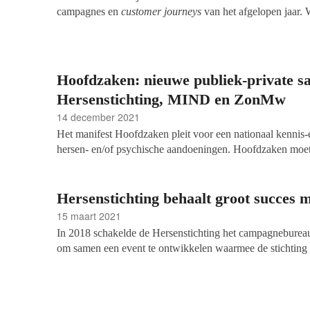
campagnes en
customer journeys
van het afgelopen jaar. 
het aantal customer journeys en spreken regelmatig goede
slag willen. Wat ons betreft een positieve ontwikkeling, wa
meer aandacht is voor relatiegerichte fondsenwerving en
duurzame relaties met donateurs.
Hoofdzaken: nieuwe publiek-private 
Hersenstichting, MIND en ZonMw
14 december 2021
Het manifest Hoofdzaken pleit voor een nationaal kennis
hersen- en/of psychische aandoeningen. Hoofdzaken moet
neurowetenschappen, psychiatrie en psychologie met elkaa
bundelen daarom de krachten. Gea Broekema, gastauteur 
Fondsenwerving, sprak de drie initiatiefnemers: Henk Smid
Hersenstichting behaalt groot succes
ZonMw en de onafhankelijk voorzitter van Hoofdzaken, 
15 maart 2021
directeurbestuurder bij de Hersenstichting en Marjan ter Av
In 2018 schakelde de Hersenstichting het campagnebure
MIND. Volgens Henk Smid, de voorzitter van Hoofdzaken,
om samen een event te ontwikkelen waarmee de stichting
private samenwerking. Het multidisciplinaire programma he
awareness voor hersenaandoeningen kon creëren. Het even
waarvoor circa 250 miljoen budget nodig is.
om mensen, met een zittend beroep, te stimuleren gedure
De bouwers van de app en de Hersenstichting hoopten op
toen kwam corona: 'Wat er daarna gebeurde, had niemand 