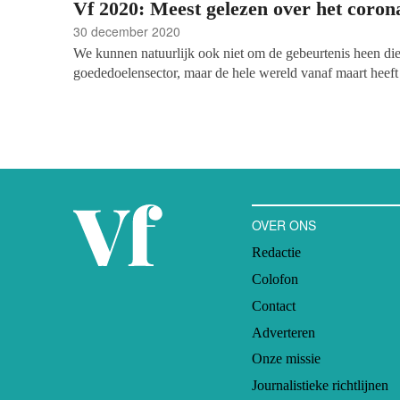
Vf 2020: Meest gelezen over het coron
Andreas Tober, PR-Manager bij de Hersenstichting.
30 december 2020
We kunnen natuurlijk ook niet om de gebeurtenis heen die 
goededoelensector, maar de hele wereld vanaf maart heeft
coronapandemie. Wie had ooit kunnen denken dat we het he
op veilige afstand van onze collega’s, vrienden en familie
door zo goed als alle fysieke evenementen en congresse
strategieën opnieuw uitgevonden moesten worden, met fo
webinar.
OVER ONS
Redactie
Colofon
Contact
Adverteren
Onze missie
Journalistieke richtlijnen