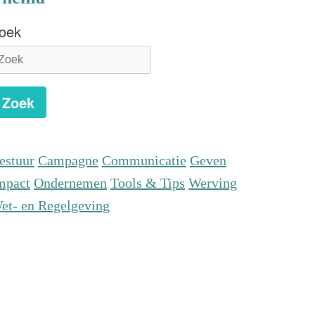
oek
Zoek
estuur
Campagne
Communicatie
Geven
mpact
Ondernemen
Tools & Tips
Werving
et- en Regelgeving