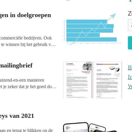
Z
gen in doelgroepen
 commerciële bedrijven. Ook
 te winnen bij het gebruik van
 te versterken. Met goed
ken zij verbeterpunten in hun
oe zet je marktonderzoek
mailingbrief
B
 te houden? In dit artikel
I
lden uit recent onderzoek,
duizend-en-een manieren
ing.
W
t je zeker dat je het goed doet?
f niet in? Wil je voor zeker
ilingbrief. Die bestaat uit een
schrijving van de oplossing en
eys van 2021
taan en terug te blikken op de