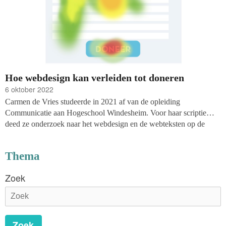
Hoe webdesign kan verleiden tot doneren
6 oktober 2022
Carmen de Vries studeerde in 2021 af van de opleiding
Communicatie aan Hogeschool Windesheim. Voor haar scriptie
deed ze onderzoek naar het webdesign en de webteksten op de
website van de Koninklijke Nederlandse Redding Maatschappij
(KNRM). De kernvraag van dit onderzoek was hoe de KNRM
Thema
haar site kon optimaliseren, zodat de websitebezoekers doneren via
de website. Hoe zet je potentiële donateurs aan tot doneren en hoe
Zoek
zorg je ervoor dat de websitebezoekers in één oogopslag zien dat je
organisatie een goed doel is? Haar onderzoek bevat zeventig
concrete adviezen over verbeteringen op het gebied van webdesign.
In dit artikel geeft ze een paar tips die andere organisaties ook
Zoek
kunnen toepassen.