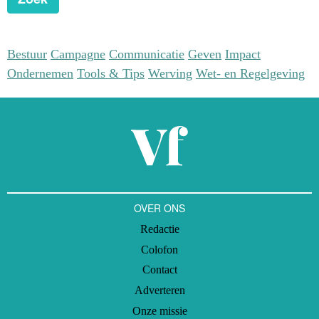
Bestuur
Campagne
Communicatie
Geven
Impact
Ondernemen
Tools & Tips
Werving
Wet- en Regelgeving
OVER ONS
Redactie
Colofon
Contact
Adverteren
Onze missie