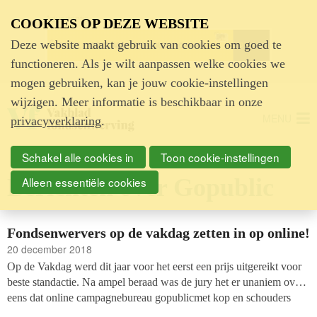
Advertentie
COOKIES OP DEZE WEBSITE
Deze website maakt gebruik van cookies om goed te
functioneren. Als je wilt aanpassen welke cookies we
mogen gebruiken, kan je jouw cookie-instellingen
wijzigen. Meer informatie is beschikbaar in onze
MENU
privacyverklaring
.
Schakel alle cookies in
Toon cookie-instellingen
Berichten over Gopublic
Alleen essentiële cookies
Fondsenwervers op de vakdag zetten in op online!
20 december 2018
Op de Vakdag werd dit jaar voor het eerst een prijs uitgereikt voor
beste standactie. Na ampel beraad was de jury het er unaniem over
eens dat online campagnebureau gopublicmet kop en schouders
boven de rest van het deelnemersveld uitstak. Waar zet jij je laatste