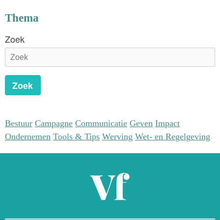
geld op in? Dat vroegen zij de bezoekers van de Vakdag.
Thema
Zoek
Zoek
Bestuur
Campagne
Communicatie
Geven
Impact
Ondernemen
Tools & Tips
Werving
Wet- en Regelgeving