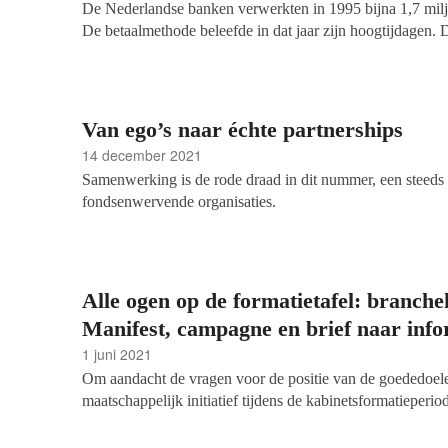
De Nederlandse banken verwerkten in 1995 bijna 1,7 miljo
De betaalmethode beleefde in dat jaar zijn hoogtijdagen. D
allang voorbij. Nu betalen via papier overvleugeld is door 
mobiele verzoeken, automatische incasso en QR-codes, zak
verwerkt moet worden ontzettend rap en dus besloot acce
medio 2023 de stekker uit de betaalmethode te trekken. 
Van ego’s naar échte partnerships
goededoelensector die nu, met meer spoed dan verwacht,
14 december 2021
alternatief.
Samenwerking is de rode draad in dit nummer, een steeds 
fondsenwervende organisaties.
Alle ogen op de formatietafel: branch
Manifest, campagne en brief naar inf
1 juni 2021
Om aandacht de vragen voor de positie van de goededoele
maatschappelijk initiatief tijdens de kabinetsformatiepe
Nederland en de SBF-partners hun handen uit de mouwen
brancheverenigingen hebben
een brief gestuurd naar inf