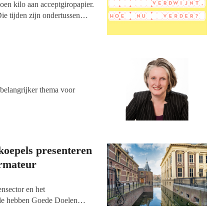
en kilo aan acceptgiropapier.
ie tijden zijn ondertussen
digitale alternatieven zoals
t het aantal acceptgiro’s dat
ptgiro-eigenaar Currence per
Tot ongenoegen van de
 op zoek moet naar een
belangrijker thema voor
ekoepels presenteren
ormateur
nsector en het
riode hebben Goede Doelen
 gestoken. De
ormateur Mariëtte Hamer
en
een