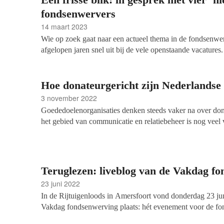
vragen aan haar, naar aanleiding van de lezing.
fondsenwervers
14 maart 2023
Wie op zoek gaat naar een actueel thema in de fondsenwe
afgelopen jaren snel uit bij de vele openstaande vacature
en ervaren fondsenwervers gezocht en deze lijken steeds m
moet je als sector naar alternatieven gaan kijken. Net af
werkervaring in de commerciële sector zijn meer en meer
Hoe donateurgericht zijn Nederlandse
maatschappelijk verantwoorde baan: zij zouden zomaar de
3 november 2022
fondsenwervers kunnen worden. Wie zijn de jonge en ni
Goededoelenorganisaties denken steeds vaker na over don
kijken zij naar de sector en de toekomst ervan? Een gespr
het gebied van communicatie en relatiebeheer is nog veel v
fondsenwerver Gitta de Vries (sinds 2022 werkzaam op h
uit een onderzoek van
Dunck Loyalty
en
Goede Doelen N
fondsenwerving), fondsenwerver Naema Abdi (sinds 202
Nederlandse goede doelen actief in verschillende sectoren.
projectcoördinator Nicole Mooij (sinds 2019) en fondsen
goede doelen vaker de middelen en structuren ingebouwd
(sinds 2019).
kunnen zijn.
Teruglezen: liveblog van de Vakdag f
23 juni 2022
In de Rijtuigenloods in Amersfoort vond donderdag 23 jun
Vakdag fondsenwerving plaats: hét evenement voor de fo
dag vol inspiratie, kennisuitwisseling en nieuwe perspect