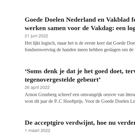
verdieping, inspiratie en volop gelegenheid elkaar te on
fondsenwerving werd dit jaar gezamenlijk georganiseer
en het Vakblad fondsenwerving. Was je er niet bij, of wil
Goede Doelen Nederland en Vakblad 
Redacteur Marijn Thijs verzorgde updates vanaf de dag:
werken samen voor de Vakdag: een log
21 juni 2022
Het lijkt logisch, maar het is de eerste keer dat Goede D
fondsenwerving de handen ineen hebben geslagen om de
te organiseren. Margreet Plug, directeur Goede Doelen N
hoofdredacteur van het Vakblad, zijn in hun nopjes.
‘Soms denk je dat je het goed doet, ter
tegenovergestelde gebeurt’
26 april 2022
Arnon Grunberg schreef een omvangrijk oeuvre van litera
won dit jaar de P..C Hooftprijs. Voor de Goede Doelen 
Nederland koos Grunberg ervoor een verhaal te schrijven
ambiguïteit. ‘Bovenal ben ik romanschrijver’, zei hij aan 
Zijn verhaal The Waste Land was geïnspireerd op zijn re
De acceptgiro verdwijnt, hoe nu verde
Afghanistan en Irak.
1 maart 2022