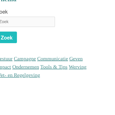
oek
Zoek
estuur
Campagne
Communicatie
Geven
mpact
Ondernemen
Tools & Tips
Werving
et- en Regelgeving