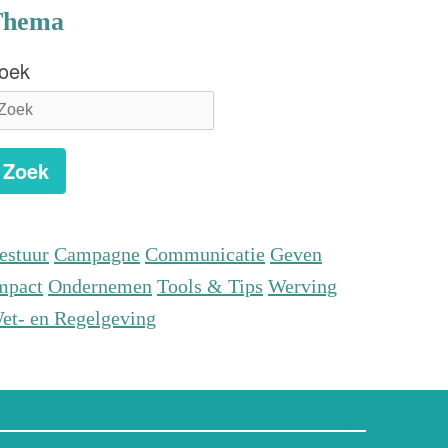
Thema
oek
Zoek
estuur
Campagne
Communicatie
Geven
mpact
Ondernemen
Tools & Tips
Werving
et- en Regelgeving