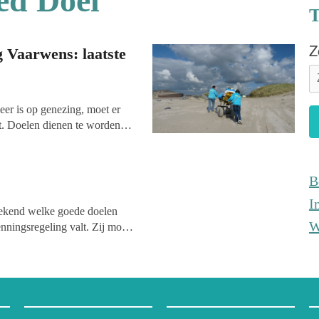
ed Doel
Z
 Vaarwens: laatste
eer is op genezing, moet er
st. Doelen dienen te worden
vervulling gaan? Stichting
n om vervolgens het roer
 uitkomen.
B
I
bekend welke goede doelen
W
enningsregeling valt. Zij mogen
n.