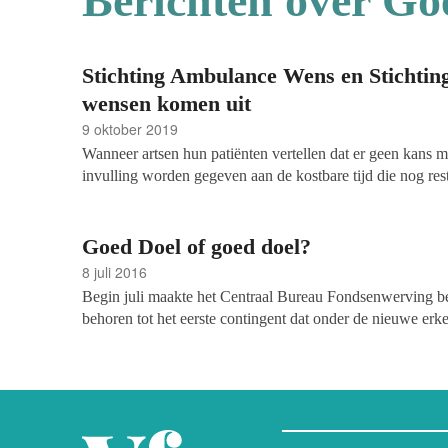
Berichten over Go
Stichting Ambulance Wens en Stichting
wensen komen uit
9 oktober 2019
Wanneer artsen hun patiënten vertellen dat er geen kans m
invulling worden gegeven aan de kostbare tijd die nog re
bijgesteld. Wat is nog mogelijk, welke wensen kunnen in 
Ambulance Wens en Stichting Vaarwens zijn ooit begonne
totaal om te gooien en laten inmiddels duizenden dromen
Goed Doel of goed doel?
8 juli 2016
Begin juli maakte het Centraal Bureau Fondsenwerving 
behoren tot het eerste contingent dat onder de nieuwe erk
vanaf die datum officieel de titel ‘erkend goed doel’ voere