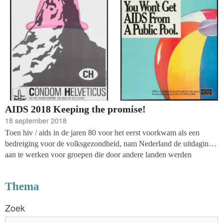
AIDS 2018 Keeping the promise!
18 september 2018
Toen hiv / aids in de jaren 80 voor het eerst voorkwam als een
bedreiging voor de volksgezondheid, nam Nederland de uitdaging
aan te werken voor groepen die door andere landen werden
gemarginaliseerd en gestigmatiseerd. Tegenwoordig is Amsterdam
een 'Fast Track-stad' die zich eraan heeft gecommitteerd ervoor te
Thema
zorgen dat de wereld het ambitieuze doel van het beëindigen van
aids in 2030 kan bereiken. En in die stad werd in juli dit jaar de
Zoek
tweeëntwintigste International AIDS Conference gehouden.