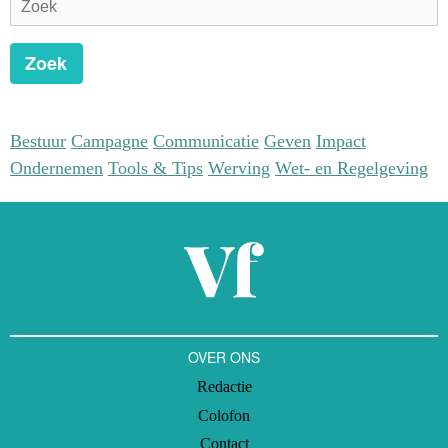
Zoek
Bestuur
Campagne
Communicatie
Geven
Impact
Ondernemen
Tools & Tips
Werving
Wet- en Regelgeving
OVER ONS
Redactie
Colofon
Contact