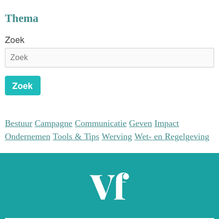
aan met directeur Lars Boering. Over fotojournalisten, beeld,
Thema
verhalen en de relatie tot het werk van goede doelen.
Zoek
Zoek
Bestuur
Campagne
Communicatie
Geven
Impact
Ondernemen
Tools & Tips
Werving
Wet- en Regelgeving