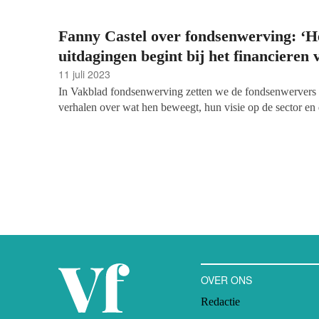
Fanny Castel over fondsenwerving: ‘H
uitdagingen begint bij het financieren
11 juli 2023
In Vakblad fondsenwerving zetten we de fondsenwervers c
verhalen over wat hen beweegt, hun visie op de sector en
keer: Fanny Castel, relatiebeheerder Trusts & Foundations
Wageningen, een aan Wageningen University & Researc
van oorsprong Française zet zich sinds 2015 in voor het f
wetenschappers ondersteunt in hun onderzoeken naar du
betere biodiversiteit en duurzamer gedrag.
OVER ONS
Redactie