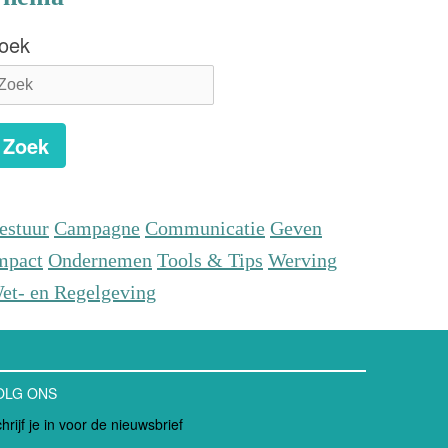
oek
Zoek
estuur
Campagne
Communicatie
Geven
mpact
Ondernemen
Tools & Tips
Werving
et- en Regelgeving
OLG ONS
hrijf je in voor de nieuwsbrief