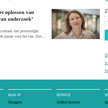
Z
et oplossen van
 van onderzoek’
entraal: met persoonlijke
 de passie voor het vak. Deze
 bij het University Fund
h (WUR) gelieerde ANBI. De
onds dat professoren en
B
urzamere voedselsystemen,
I
W
MIJN VF
SERVICE
V
Sc
Inloggen
Artikel insturen