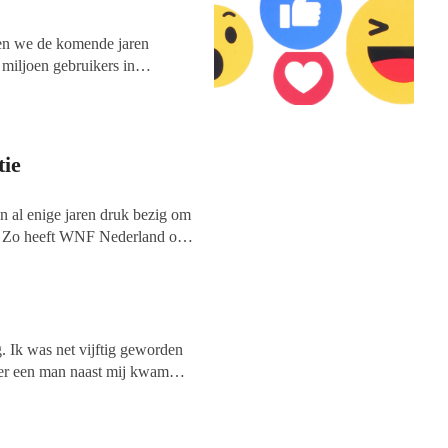
nen we de komende jaren
miljoen gebruikers in
dsenwerving en
 vinden, of om contact te
tie
n al enige jaren druk bezig om
nt. Zo heeft WNF Nederland op
t gelikete goede doel van
. Ik was net vijftig geworden
n er een man naast mij kwam
ssant is,” antwoordde ik. Dat