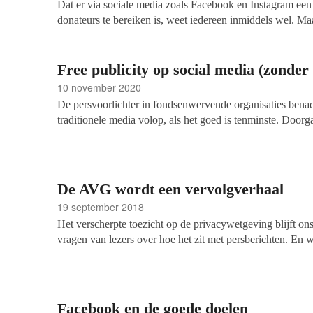
Dat er via sociale media zoals Facebook en Instagram een
donateurs te bereiken is, weet iedereen inmiddels wel. Ma
Is het slim om te investeren in een grote advertentiecam
juist vertrouwen op de inzamelingsacties die mensen zelf
Giro555 geeft een inkijkje in de samenwerking die het 
Free publicity op social media (zonder 
goede doelen sinds 2018 heeft met Meta (de nieuwe bedr
10 november 2020
praten met bestuursvoorzitter Louise van Deth van Giro5
De persvoorlichter in fondsenwervende organisaties benade
van Meta Benelux.
traditionele media volop, als het goed is tenminste. Doorga
free publicity te creëren echter invloedrijke socialemedia
kan anders, betoogt oud-journalist Teije Brandsma, die f
nonprofits adviseert over professionalisering van mediabel
De AVG wordt een vervolgverhaal
19 september 2018
Het verscherpte toezicht op de privacywetgeving blijft o
vragen van lezers over hoe het zit met persberichten. En 
uitspraak van het Europese Hof. We verwachten dat dit niet
dit onderwerp publiceren.
Facebook en de goede doelen