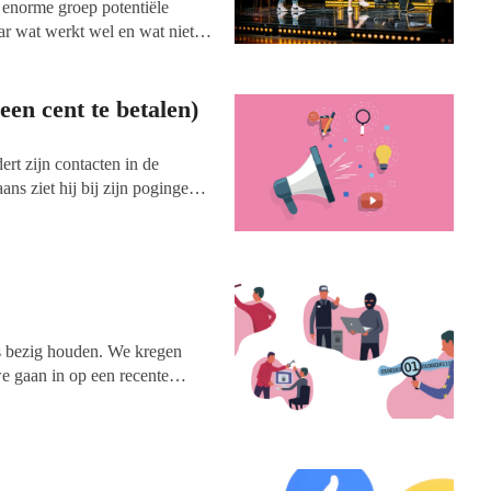
 enorme groep potentiële
ar wat werkt wel en wat niet?
pagne op Facebook? Of moet je
 op sociale media beginnen?
samenwerkingsverband van
een cent te betalen)
ijfsnaam van Facebook). We
55 en Arno Lubrun, directeur
rt zijn contacten in de
ans ziet hij bij zijn pogingen
-accounts over het hoofd. Dat
ondsenwervende organisaties en
eid.
ns bezig houden. We kregen
we gaan in op een recente
 de laatste keer is dat we over