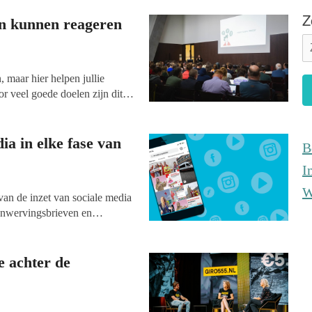
Z
en kunnen reageren
, maar hier helpen jullie
r veel goede doelen zijn dit
a. En toch kunnen we er niet
n onmisbaar geworden. Ze
 fondsen te werven. Maar
ia in elke fase van
B
ngefilterd, soms ronduit
I
W
 van de inzet van sociale media
enwervingsbrieven en
na organisaties denken: ‘Die
Delphine van Belleghem geeft
de online campagne te
e achter de