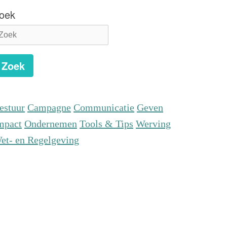
oek
Zoek
estuur
Campagne
Communicatie
Geven
mpact
Ondernemen
Tools & Tips
Werving
et- en Regelgeving