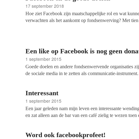
17 september 2018
Hoe ziet Facebook zijn maatschappelijke rol en wat kun
verwachten als het aankomt op fondsenwerving? Met tien 
Nederland is het een belangrijke plek voor zaken als fon
vrijwilligerswerk. Bijvoorbeeld om nieuwe doelgroepen te
onderhouden met de achterban.
Een like op Facebook is nog geen dona
1 september 2015
Goede doelen en andere fondsenwervende organisaties zij
de sociale media in te zetten als communicatie-instrume
Facebook 233.000 likes verzameld en is daarmee het mees
Nederland.
Interessant
1 september 2015
Een jaar geleden nam mijn leven een interessante wending
en zat alleen aan de bar van een café zielig te wezen toe
zitten. “Kun je goed luisteren?” vroeg hij. “Als het intere
was het.
Word ook facebookprofeet!