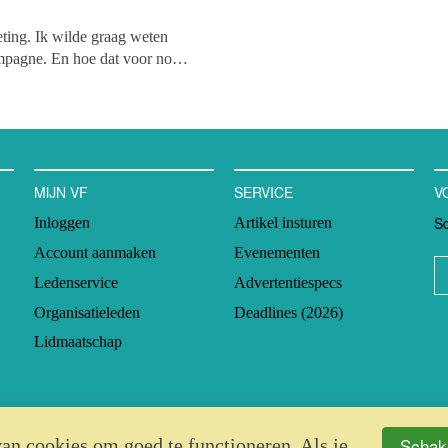
ing. Ik wilde graag weten
mpagne. En hoe dat voor non-
rekers maar hé, ik ben een
MIJN VF
SERVICE
V
Sc
Inloggen
Artikel insturen
Account aanmaken
Evenementen
Ledenservice
Advertentiespecs
Organisatieleden
Deadlines (2026)
Lidmaatschap
Schake
an cookies om goed te functioneren. Als je