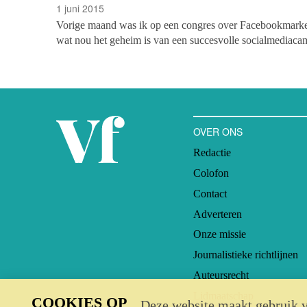
1 juni 2015
Vorige maand was ik op een congres over Facebookmarket
wat nou het geheim is van een succesvolle socialmediaca
profits nuttig kan zijn. Weliswaar kende ik geen van de sp
digital immigrant, dus dat lag natuurlijk aan mij.
OVER ONS
Redactie
Colofon
Contact
Adverteren
Onze missie
Journalistieke richtlijnen
Auteursrecht
Lidmaatschap
COOKIES OP
Deze website maakt gebruik v