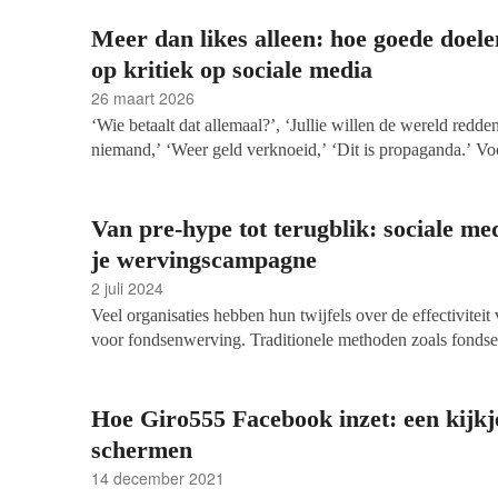
Meer dan likes alleen: hoe goede doel
op kritiek op sociale media
26 maart 2026
‘Wie betaalt dat allemaal?’, ‘Jullie willen de wereld redden
niemand,’ ‘Weer geld verknoeid,’ ‘Dit is propaganda.’ Voo
pijnlijke, maar helaas herkenbare reacties op sociale medi
omheen. Kanalen als Instagram, TikTok en Facebook zij
helpen om verhalen te delen, betrokkenheid te creëren en
Van pre-hype tot terugblik: sociale med
zichtbaarheid roept ook reacties op. Soms kritisch, soms o
je wervingscampagne
vijandig.
2 juli 2024
Veel organisaties hebben hun twijfels over de effectiviteit
voor fondsenwerving. Traditionele methoden zoals fonds
belcampagnes lijken vaak een hogere ROI te bieden, waar
socials, daar kunnen we niets mee.’ Maar klopt dat wel? 
tips die je helpen om je fondsenwerving in elke fase van 
Hoe Giro555 Facebook inzet: een kijkj
versterken.
schermen
14 december 2021