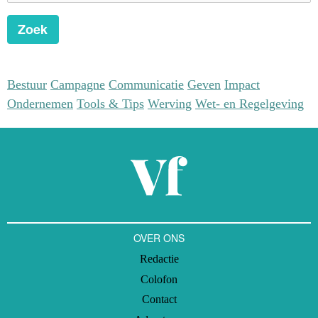
Zoek
Bestuur
Campagne
Communicatie
Geven
Impact
Ondernemen
Tools & Tips
Werving
Wet- en Regelgeving
OVER ONS
Redactie
Colofon
Contact