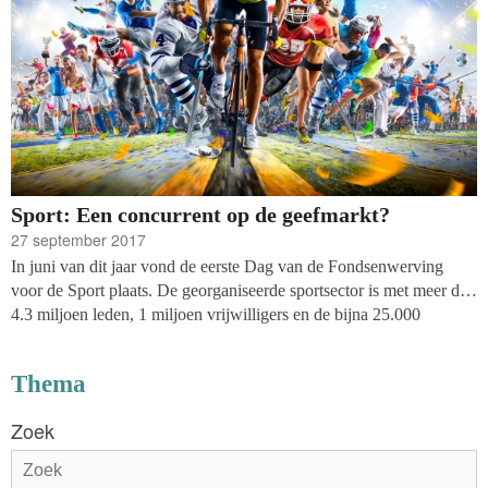
Sport: Een concurrent op de geefmarkt?
27 september 2017
In juni van dit jaar vond de eerste Dag van de Fondsenwerving
voor de Sport plaats. De georganiseerde sportsector is met meer dan
4.3 miljoen leden, 1 miljoen vrijwilligers en de bijna 25.000
sportverenigingen de grootste vrijwilligerssector van Nederland. De
georganiseerde sport kent een duidelijke nationale
Thema
organisatiestructuur met 74 sportbonden die lid zijn van
koepelorganisatie NOC*NSF. Tegelijkertijd is de sportsector ook
Zoek
lokaal stevig verankerd, met in iedere gemeente wel een aantal
sportclubs en in vele gemeenten meerdere verenigingen die
dezelfde sport aanbieden.